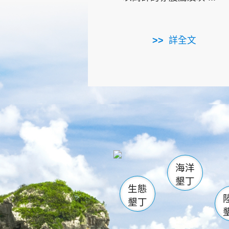
詳全文
龜山
海生館
出
恆春
萬里桐
龍鑾潭自
瓊麻館
關山
後壁
白砂
海洋
貓鼻
墾丁
生態
墾丁