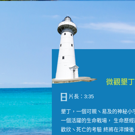
片長：3:35
墾丁，一個可親ヽ易及的神秘小
一個活躍的生命戰場， 生命歷經
歡欣ヽ死亡的考驗 終將在淬煉後