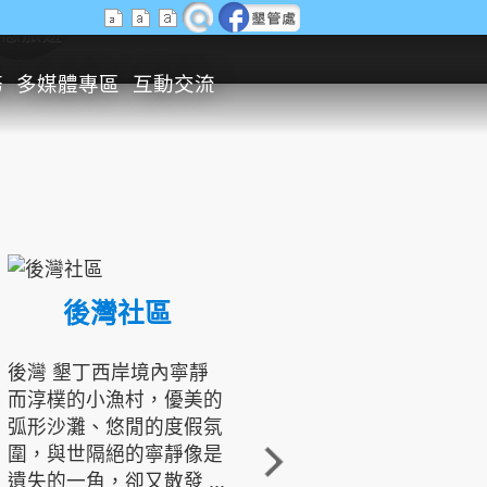
生態旅遊
務
多媒體專區
互動交流
後灣社區
國境之南生態文化發展協會
後灣 墾丁西岸境內寧靜
而淳樸的小漁村，優美的
龍坑地區為隆起的珊瑚礁
弧形沙灘、悠閒的度假氛
地形，由於地處鵝鑾鼻夾
圍，與世隔絕的寧靜像是
角的端點，冬季海浪拍打
遺失的一角，卻又散發 ...
著礁岸，旺盛的侵蝕作