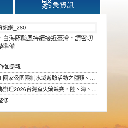
緊
急資訊
，白海豚颱風持續接近臺灣，請密切
變準備
應作如是觀
園限制水域遊憩活動之種類、範圍、時間及行為」，自即日生效。
6台灣盃火箭競賽，陸、海、空域警戒及協調相關事宜，因颱風備案事宜
整修