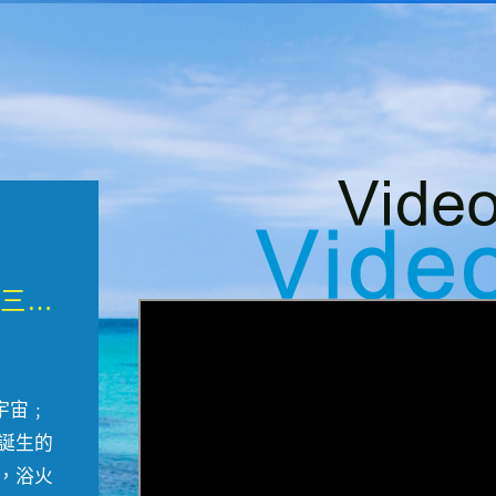
微觀墾丁三部曲 重生....
宇宙﹔
誕生的
，浴火