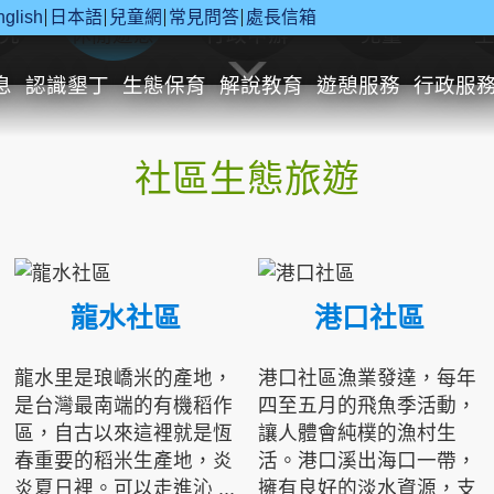
nglish
日本語
兒童網
常見問答
處長信箱
究
休閒遊憩
行政申辦
兒童
息
認識墾丁
生態保育
解說教育
遊憩服務
行政服
社區生態旅遊
龍水社區
港口社區
龍水里是琅嶠米的產地，
港口社區漁業發達，每年
是台灣最南端的有機稻作
四至五月的飛魚季活動，
區，自古以來這裡就是恆
讓人體會純樸的漁村生
春重要的稻米生產地，炎
活。港口溪出海口一帶，
炎夏日裡。可以走進沁 ...
擁有良好的淡水資源，支