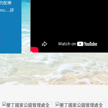
的配樂
....
詳