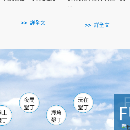
...
詳全文
詳全文
南仁湖
滿州
火
佳樂水
然中心
森林遊樂區
南灣
墾管處遊客中心
社頂公園
風吹沙
湖
船帆石
龍磐公園
香蕉灣
頭
砂島
龍坑
鵝鑾鼻
夜間
玩在
墾丁
墾丁
海角
陸上
墾丁
墾丁