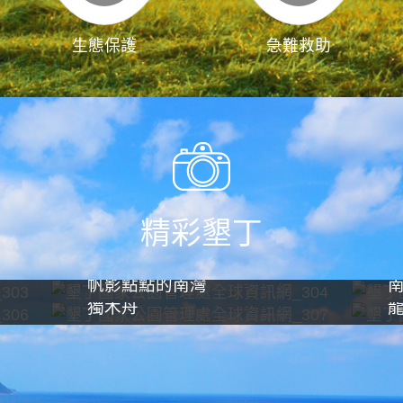
生態保護
急難救助
精彩墾丁
帆影點點的南灣
獨木舟