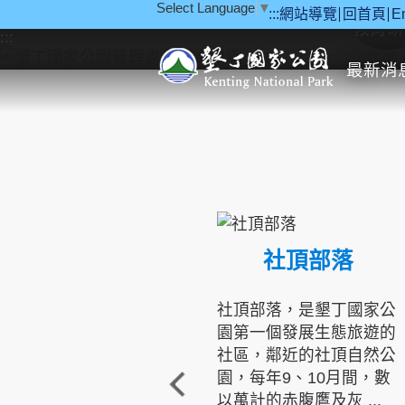
Select Language
▼
:::
網站導覽
回首頁
E
跳到主要內容區塊
教育研
:::
最新消
社頂部落
社頂部落，是墾丁國家公
園第一個發展生態旅遊的
社區，鄰近的社頂自然公
園，每年9、10月間，數
以萬計的赤腹鷹及灰 ...