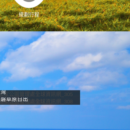
規劃行程
影像直播
南灣
龍磐草原日出