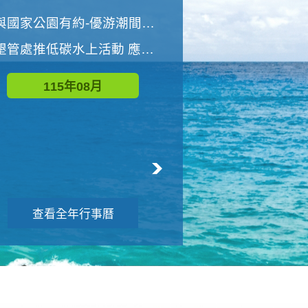
世界地球清潔日 墾管處辦理「2026年墾丁國家公園沙灘淨灘活動」
與國家公園有約-優游潮間探險者
墾管處推低碳水上活動 應屆畢業生限額免費參加
115年09月
115年08月
查看全年行事曆