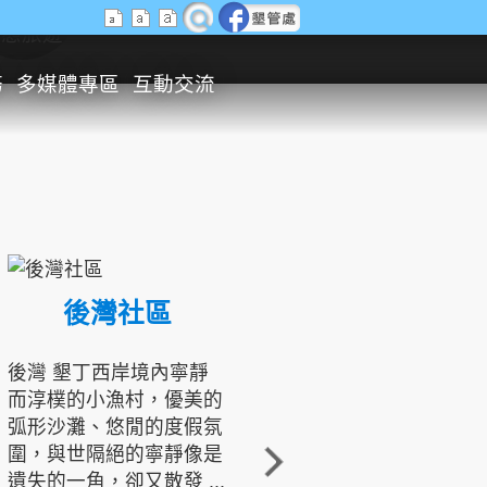
生態旅遊
務
多媒體專區
互動交流
後灣社區
國境之南生態文化發展協會
後灣 墾丁西岸境內寧靜
而淳樸的小漁村，優美的
龍坑地區為隆起的珊瑚礁
弧形沙灘、悠閒的度假氛
地形，由於地處鵝鑾鼻夾
圍，與世隔絕的寧靜像是
角的端點，冬季海浪拍打
遺失的一角，卻又散發 ...
著礁岸，旺盛的侵蝕作