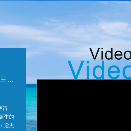
微觀墾丁三部曲 重生....
宇宙﹔
誕生的
，浴火