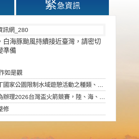
緊
急資訊
，白海豚颱風持續接近臺灣，請密切
變準備
應作如是觀
園限制水域遊憩活動之種類、範圍、時間及行為」，自即日生效。
6台灣盃火箭競賽，陸、海、空域警戒及協調相關事宜，因颱風備案事宜
整修