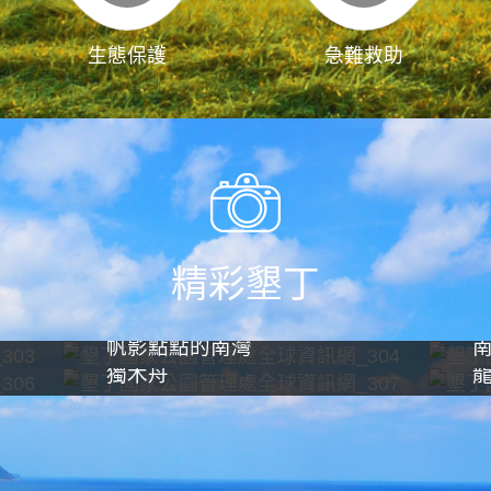
生態保護
急難救助
精彩墾丁
帆影點點的南灣
獨木舟