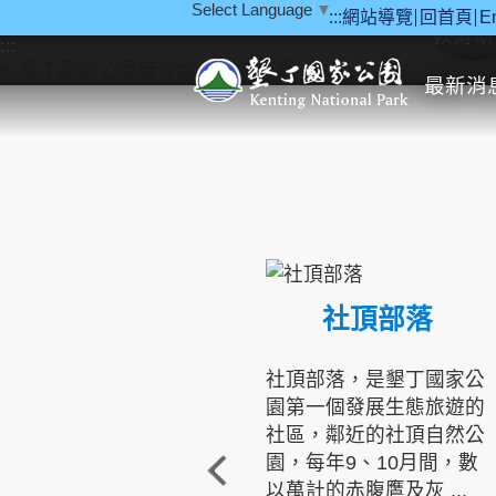
Select Language
▼
:::
網站導覽
回首頁
E
跳到主要內容區塊
教育研
:::
最新消
社頂部落
社頂部落，是墾丁國家公
園第一個發展生態旅遊的
社區，鄰近的社頂自然公
園，每年9、10月間，數
以萬計的赤腹鷹及灰 ...