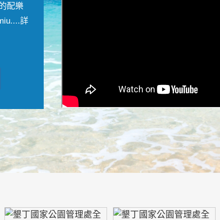
的配樂
....
詳