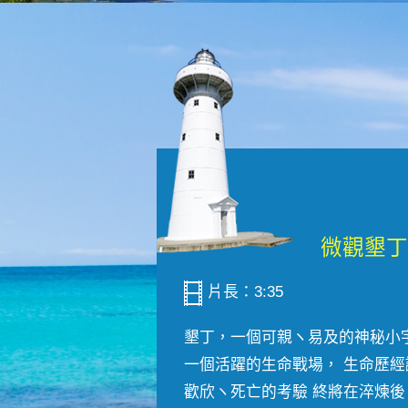
片長：3:35
墾丁，一個可親ヽ易及的神秘小
一個活躍的生命戰場， 生命歷經
歡欣ヽ死亡的考驗 終將在淬煉後