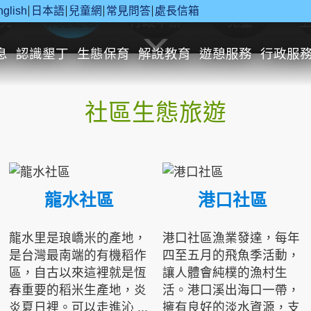
nglish
日本語
兒童網
常見問答
處長信箱
究
休閒遊憩
行政申辦
兒童
息
認識墾丁
生態保育
解說教育
遊憩服務
行政服
社區生態旅遊
龍水社區
港口社區
龍水里是琅嶠米的產地，
港口社區漁業發達，每年
是台灣最南端的有機稻作
四至五月的飛魚季活動，
區，自古以來這裡就是恆
讓人體會純樸的漁村生
春重要的稻米生產地，炎
活。港口溪出海口一帶，
炎夏日裡。可以走進沁 ...
擁有良好的淡水資源，支