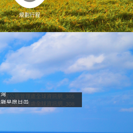
規劃行程
影像直播
南灣
龍磐草原日出