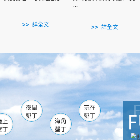
...
詳全文
詳全文
南仁湖
滿州
火
佳樂水
然中心
森林遊樂區
南灣
墾管處遊客中心
社頂公園
風吹沙
湖
船帆石
龍磐公園
香蕉灣
頭
砂島
龍坑
鵝鑾鼻
夜間
玩在
墾丁
墾丁
海角
陸上
墾丁
墾丁