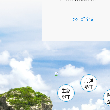
詳全文
龜山
海生館
出
恆春
萬里桐
龍鑾潭自
瓊麻館
關山
後壁
白砂
海洋
貓鼻
墾丁
生態
墾丁