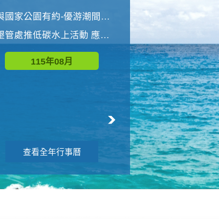
世界地球清潔日 墾管處辦理「2026年墾丁國家公園沙灘淨灘活動」
與國家公園有約-優游潮間探險者
墾管處推低碳水上活動 應屆畢業生限額免費參加
115年09月
115年08月
查看全年行事曆