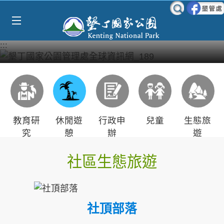
Select Language
▼
跳到主要內容區塊
:::
教育研
休閒遊
行政申
兒童
生態旅
究
憩
辦
遊
社區生態旅遊
社頂部落