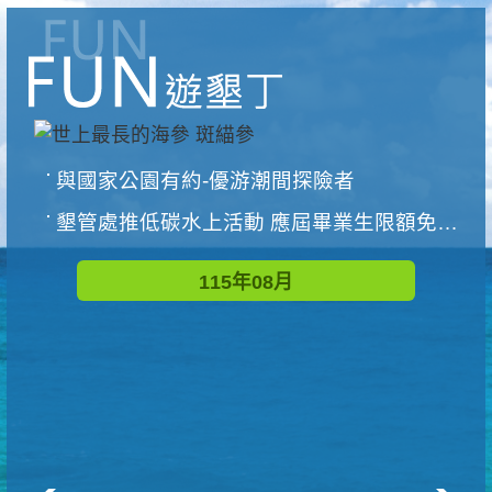
與國家公園有約-優游潮間探險者
墾管處推低碳水上活動 應屆畢業生限額免費參加
115年08月