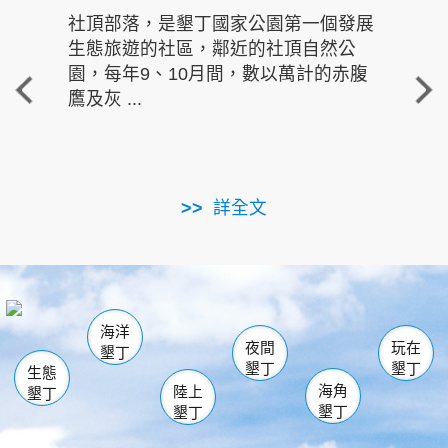
社頂部落，是墾丁國家公園第一個發展
龍水
生態旅遊的社區，鄰近的社頂自然公
的有
園，每年9、10月間，數以萬計的赤腹
重要
鷹及灰 ...
走進沁 
詳全文
南仁湖
龜山
海生館
滿州
出火
恆春
佳樂水
萬里桐
龍鑾潭自然中心
森林遊樂區
瓊麻館
南灣
關山
墾管處遊客中心
社頂公園
風吹沙
後壁湖
船帆石
白砂
海洋
龍磐公園
香蕉灣
貓鼻頭
砂島
龍坑
鵝鑾鼻
夜間
玩在
墾丁
墾丁
墾丁
生態
海角
陸上
墾丁
墾丁
墾丁