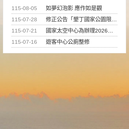
115-08-05
如夢幻泡影 應作如是觀
115-07-28
修正公告「墾丁國家公園限制水域遊憩活動之種類、範圍、時間及行為」，自即日生效。
115-07-21
國家太空中心為辦理2026台灣盃火箭競賽，陸、海、空域警戒及協調相關事宜，因颱風備案事宜
115-07-16
遊客中心公廁整修