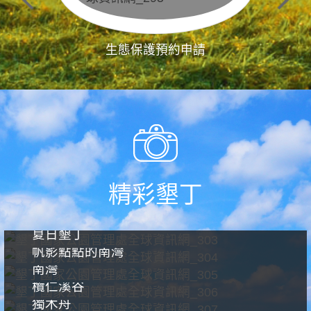
生態保護預約申請
精彩墾丁
夏日墾丁
帆影點點的南灣
南灣
欖仁溪谷
獨木舟