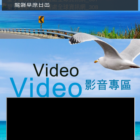
龍磐草原日出