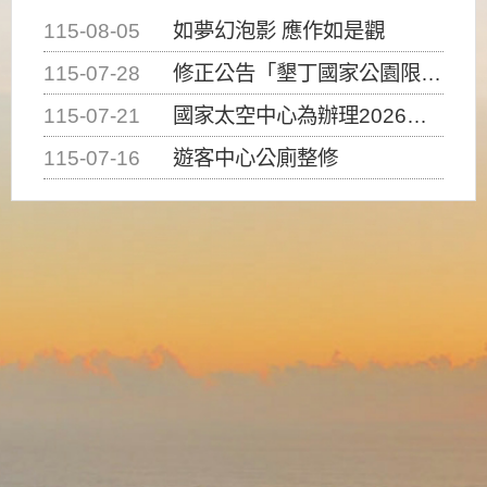
115-08-05
如夢幻泡影 應作如是觀
115-07-28
修正公告「墾丁國家公園限制水域遊憩活動之種類、範圍、時間及行為」，自即日生效。
115-07-21
國家太空中心為辦理2026台灣盃火箭競賽，陸、海、空域警戒及協調相關事宜，因颱風備案事宜
115-07-16
遊客中心公廁整修