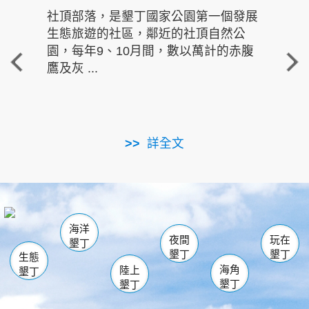
社頂部落，是墾丁國家公園第一個發展
龍水
生態旅遊的社區，鄰近的社頂自然公
的有
園，每年9、10月間，數以萬計的赤腹
重要
鷹及灰 ...
走進沁 
詳全文
南仁湖
龜山
海生館
滿州
出火
恆春
佳樂水
萬里桐
龍鑾潭自然中心
森林遊樂區
瓊麻館
南灣
關山
墾管處遊客中心
社頂公園
風吹沙
後壁湖
船帆石
白砂
海洋
龍磐公園
香蕉灣
貓鼻頭
砂島
龍坑
鵝鑾鼻
夜間
玩在
墾丁
墾丁
墾丁
生態
海角
陸上
墾丁
墾丁
墾丁