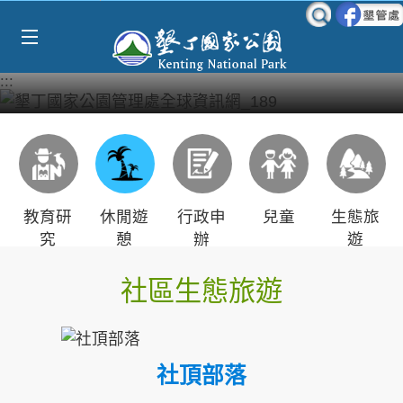
Select Language
▼
跳到主要內容區塊
:::
教育研
休閒遊
行政申
兒童
生態旅
究
憩
辦
遊
社區生態旅遊
社頂部落