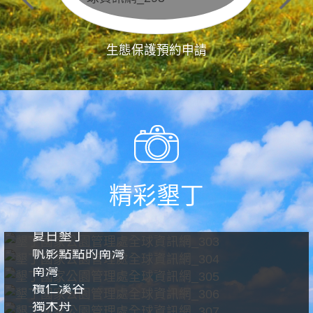
生態保護預約申請
精彩墾丁
夏日墾丁
帆影點點的南灣
南灣
欖仁溪谷
獨木舟