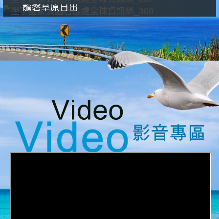
龍磐草原日出