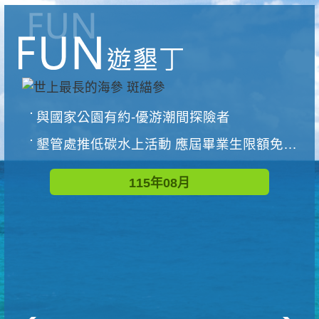
與國家公園有約-優游潮間探險者
墾管處推低碳水上活動 應屆畢業生限額免費參加
115年08月