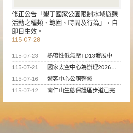
修正公告「墾丁國家公園限制水域遊憩
活動之種類、範圍、時間及行為」，自
即日生效。
115-07-28
115-07-23
熱帶性低氣壓TD13發展中
115-07-21
國家太空中心為辦理2026台灣盃火箭競賽，陸、海、空域警戒及協調相關事宜，因颱風備案事宜
115-07-16
遊客中心公廁整修
115-07-12
南仁山生態保護區步道已完成修復，自115年7月13日（星期一）起恢復開放入園，歡迎民眾依規定申請入園....