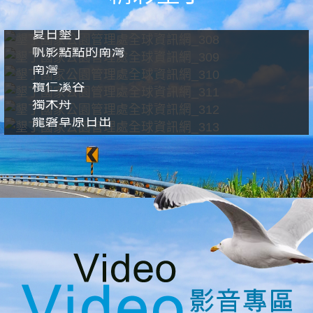
夏日墾丁
帆影點點的南灣
南灣
欖仁溪谷
獨木舟
龍磐草原日出