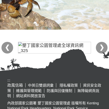
:::
政風信箱
中英日雙語詞彙
隱私權政策
資訊安全政
策
維護與管理規範
防護與回復機制
無障礙網頁說
明
網站資料開放宣告
內政部國家公園署 墾丁國家公園管理處 版權所有 Kenting
National Park Headquarters, National Park Service,