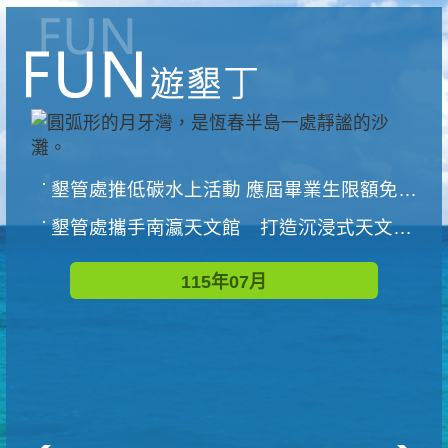
墾管處推低碳水上活動 應屆畢業生限額免費參加
墾管處攜手南瀛天文館 打造沉浸式天文探索營隊
115年07月