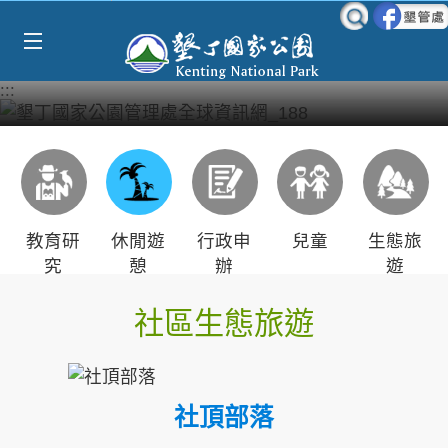
Select Language
▼
跳到主要內容區塊
:::
教育研
休閒遊
行政申
兒童
生態旅
究
憩
辦
遊
社區生態旅遊
社頂部落