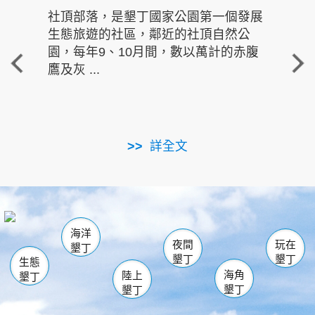
社頂部落，是墾丁國家公園第一個發展
龍水
生態旅遊的社區，鄰近的社頂自然公
的有
園，每年9、10月間，數以萬計的赤腹
重要
鷹及灰 ...
走進沁 
詳全文
南仁湖
龜山
海生館
滿州
出火
恆春
佳樂水
萬里桐
龍鑾潭自然中心
森林遊樂區
瓊麻館
南灣
關山
墾管處遊客中心
社頂公園
風吹沙
後壁湖
船帆石
白砂
海洋
龍磐公園
香蕉灣
貓鼻頭
砂島
龍坑
鵝鑾鼻
夜間
玩在
墾丁
墾丁
墾丁
生態
海角
陸上
墾丁
墾丁
墾丁