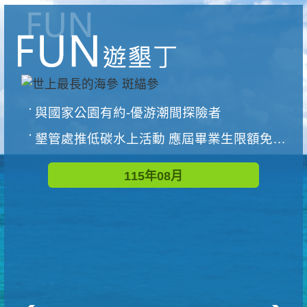
與國家公園有約-優游潮間探險者
墾管處推低碳水上活動 應屆畢業生限額免費參加
115年08月