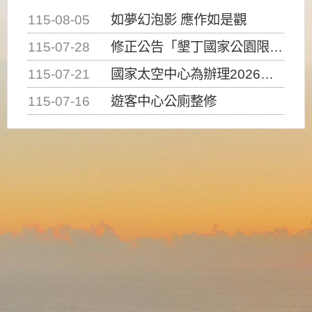
115-08-05
如夢幻泡影 應作如是觀
115-07-28
修正公告「墾丁國家公園限制水域遊憩活動之種類、範圍、時間及行為」，自即日生效。
115-07-21
國家太空中心為辦理2026台灣盃火箭競賽，陸、海、空域警戒及協調相關事宜，因颱風備案事宜
115-07-16
遊客中心公廁整修