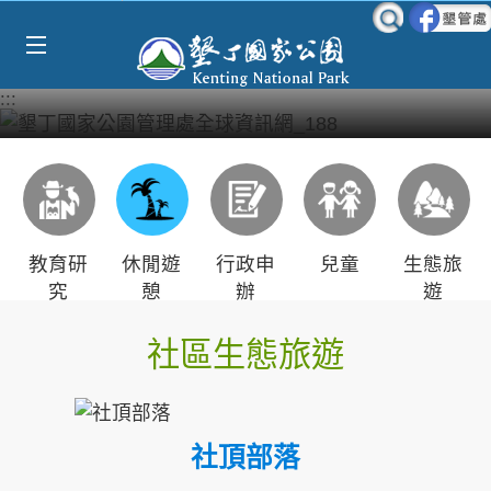
Select Language
▼
跳到主要內容區塊
:::
教育研
休閒遊
行政申
兒童
生態旅
究
憩
辦
遊
社區生態旅遊
社頂部落