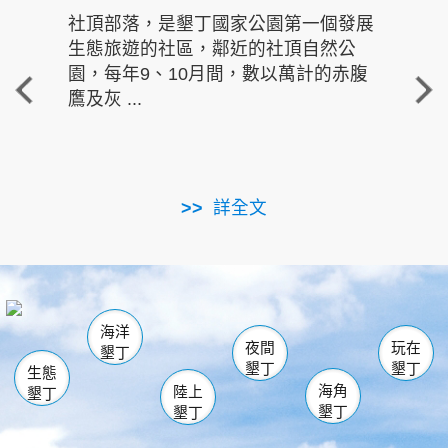
社頂部落，是墾丁國家公園第一個發展
龍水
生態旅遊的社區，鄰近的社頂自然公
的有
園，每年9、10月間，數以萬計的赤腹
重要
鷹及灰 ...
走進沁 
詳全文
南仁湖
龜山
海生館
滿州
出火
恆春
佳樂水
萬里桐
龍鑾潭自然中心
森林遊樂區
瓊麻館
南灣
關山
墾管處遊客中心
社頂公園
風吹沙
後壁湖
船帆石
白砂
海洋
龍磐公園
香蕉灣
貓鼻頭
砂島
龍坑
鵝鑾鼻
夜間
玩在
墾丁
墾丁
墾丁
生態
海角
陸上
墾丁
墾丁
墾丁