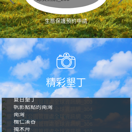
生態保護預約申請
精彩墾丁
夏日墾丁
帆影點點的南灣
南灣
欖仁溪谷
獨木舟