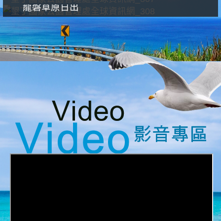
龍磐草原日出