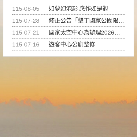
115-08-05
如夢幻泡影 應作如是觀
115-07-28
修正公告「墾丁國家公園限制水域遊憩活動之種類、範圍、時間及行為」，自即日生效。
115-07-21
國家太空中心為辦理2026台灣盃火箭競賽，陸、海、空域警戒及協調相關事宜，因颱風備案事宜
115-07-16
遊客中心公廁整修