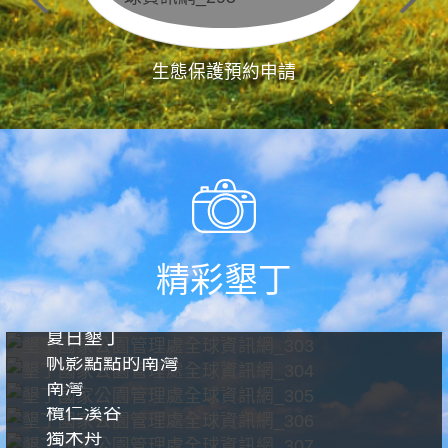
生態保護預約申請
精彩墾丁
夏日墾丁
帆影點點的南灣
南灣
欖仁溪谷
獨木舟