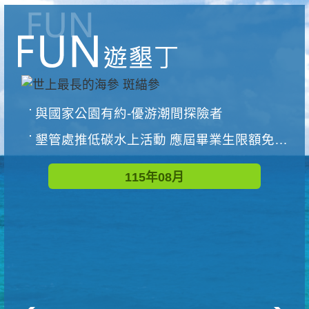
與國家公園有約-優游潮間探險者
墾管處推低碳水上活動 應屆畢業生限額免費參加
115年08月