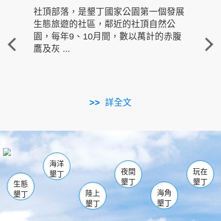
社頂部落，是墾丁國家公園第一個發展
龍水
生態旅遊的社區，鄰近的社頂自然公
的有
園，每年9、10月間，數以萬計的赤腹
重要
鷹及灰 ...
走進沁 
詳全文
南仁湖
龜山
海生館
滿州
出火
恆春
佳樂水
萬里桐
龍鑾潭自然中心
森林遊樂區
瓊麻館
南灣
關山
墾管處遊客中心
社頂公園
風吹沙
後壁湖
船帆石
白砂
海洋
龍磐公園
香蕉灣
貓鼻頭
砂島
龍坑
鵝鑾鼻
夜間
玩在
墾丁
墾丁
墾丁
生態
海角
陸上
墾丁
墾丁
墾丁