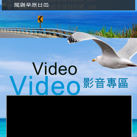
龍磐草原日出