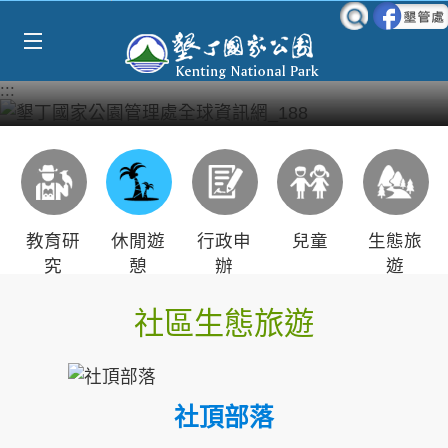
Select Language
▼
跳到主要內容區塊
:::
教育研
休閒遊
行政申
兒童
生態旅
究
憩
辦
遊
社區生態旅遊
社頂部落