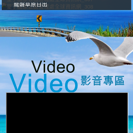
龍磐草原日出