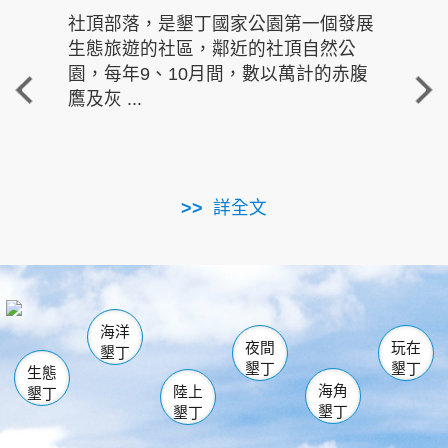
社頂部落，是墾丁國家公園第一個發展
龍水
生態旅遊的社區，鄰近的社頂自然公
的有
園，每年9、10月間，數以萬計的赤腹
重要
鷹及灰 ...
走進沁 
詳全文
南仁湖
龜山
海生館
滿州
出火
恆春
佳樂水
萬里桐
龍鑾潭自然中心
森林遊樂區
瓊麻館
南灣
關山
墾管處遊客中心
社頂公園
風吹沙
後壁湖
船帆石
白砂
海洋
龍磐公園
香蕉灣
貓鼻頭
砂島
龍坑
鵝鑾鼻
夜間
玩在
墾丁
墾丁
墾丁
生態
海角
陸上
墾丁
墾丁
墾丁