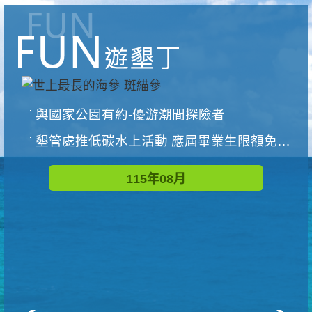
與國家公園有約-優游潮間探險者
墾管處推低碳水上活動 應屆畢業生限額免費參加
115年08月