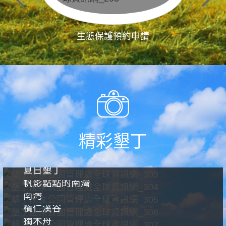
生態保護預約申請
精彩墾丁
夏日墾丁
帆影點點的南灣
南灣
欖仁溪谷
獨木舟