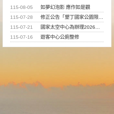
115-08-05
如夢幻泡影 應作如是觀
115-07-28
修正公告「墾丁國家公園限制水域遊憩活動之種類、範圍、時間及行為」，自即日生效。
115-07-21
國家太空中心為辦理2026台灣盃火箭競賽，陸、海、空域警戒及協調相關事宜，因颱風備案事宜
115-07-16
遊客中心公廁整修