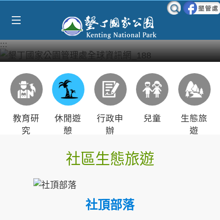
Select Language
▼
跳到主要內容區塊
:::
教育研
休閒遊
行政申
兒童
生態旅
究
憩
辦
遊
社區生態旅遊
社頂部落