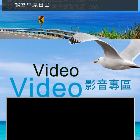
龍磐草原日出