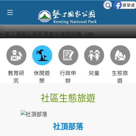
Select Language
▼
跳到主要內容區塊
:::
教育研
休閒遊
行政申
兒童
生態旅
究
憩
辦
遊
社區生態旅遊
社頂部落