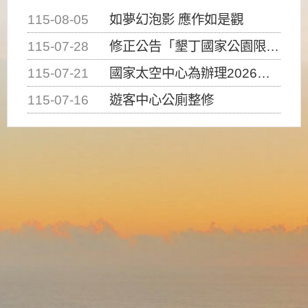
115-08-05
如夢幻泡影 應作如是觀
115-07-28
修正公告「墾丁國家公園限制水域遊憩活動之種類、範圍、時間及行為」，自即日生效。
115-07-21
國家太空中心為辦理2026台灣盃火箭競賽，陸、海、空域警戒及協調相關事宜，因颱風備案事宜
115-07-16
遊客中心公廁整修