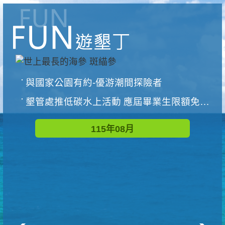
與國家公園有約-優游潮間探險者
墾管處推低碳水上活動 應屆畢業生限額免費參加
115年08月