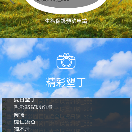
生態保護預約申請
精彩墾丁
夏日墾丁
帆影點點的南灣
南灣
欖仁溪谷
獨木舟