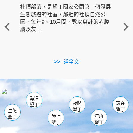
社頂部落，是墾丁國家公園第一個發展
龍水
生態旅遊的社區，鄰近的社頂自然公
的有
園，每年9、10月間，數以萬計的赤腹
重要
鷹及灰 ...
走進沁 
詳全文
南仁湖
龜山
海生館
滿州
出火
恆春
佳樂水
萬里桐
龍鑾潭自然中心
森林遊樂區
瓊麻館
南灣
關山
墾管處遊客中心
社頂公園
風吹沙
後壁湖
船帆石
白砂
海洋
龍磐公園
香蕉灣
貓鼻頭
砂島
龍坑
鵝鑾鼻
夜間
玩在
墾丁
墾丁
墾丁
生態
海角
陸上
墾丁
墾丁
墾丁