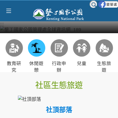
Select Language
▼
跳到主要內容區塊
:::
教育研
休閒遊
行政申
兒童
生態旅
究
憩
辦
遊
社區生態旅遊
社頂部落