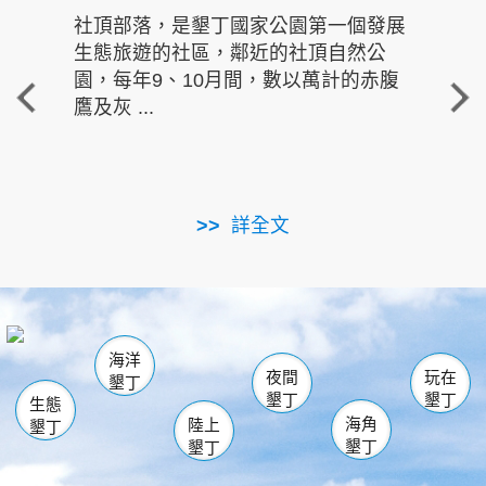
社頂部落，是墾丁國家公園第一個發展
龍水
生態旅遊的社區，鄰近的社頂自然公
的有
園，每年9、10月間，數以萬計的赤腹
重要
鷹及灰 ...
走進沁 
詳全文
南仁湖
龜山
海生館
滿州
出火
恆春
佳樂水
萬里桐
龍鑾潭自然中心
森林遊樂區
瓊麻館
南灣
關山
墾管處遊客中心
社頂公園
風吹沙
後壁湖
船帆石
白砂
海洋
龍磐公園
香蕉灣
貓鼻頭
砂島
龍坑
鵝鑾鼻
夜間
玩在
墾丁
墾丁
墾丁
生態
海角
陸上
墾丁
墾丁
墾丁