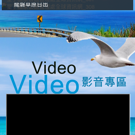
龍磐草原日出