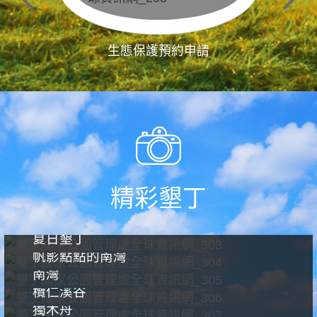
生態保護預約申請
精彩墾丁
夏日墾丁
帆影點點的南灣
南灣
欖仁溪谷
獨木舟