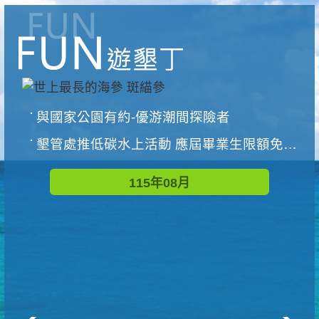
與國家公園有約-優游潮間探險者
墾管處推低碳水上活動 應屆畢業生限額免費參加
115年08月