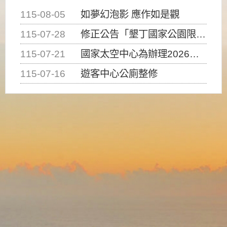
115-08-05
如夢幻泡影 應作如是觀
115-07-28
修正公告「墾丁國家公園限制水域遊憩活動之種類、範圍、時間及行為」，自即日生效。
115-07-21
國家太空中心為辦理2026台灣盃火箭競賽，陸、海、空域警戒及協調相關事宜，因颱風備案事宜
115-07-16
遊客中心公廁整修