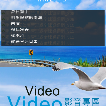
夏日墾丁
帆影點點的南灣
南灣
欖仁溪谷
獨木舟
龍磐草原日出