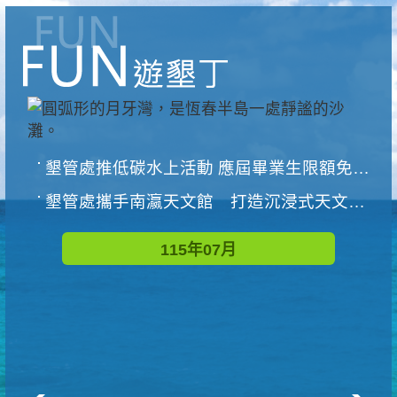
墾管處推低碳水上活動 應屆畢業生限額免費參加
墾管處攜手南瀛天文館 打造沉浸式天文探索營隊
115年07月