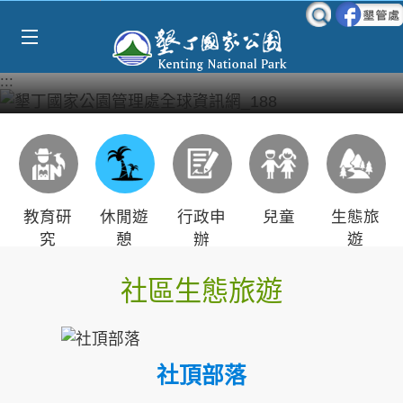
Select Language
▼
跳到主要內容區塊
:::
教育研
休閒遊
行政申
兒童
生態旅
究
憩
辦
遊
社區生態旅遊
社頂部落