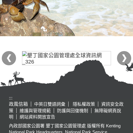
:::
政風信箱
中英日雙語詞彙
隱私權政策
資訊安全政
策
維護與管理規範
防護與回復機制
無障礙網頁說
明
網站資料開放宣告
內政部國家公園署 墾丁國家公園管理處 版權所有 Kenting
National Park Headquarters, National Park Service,