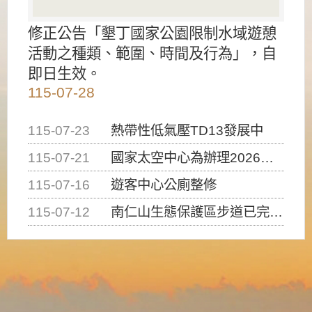
修正公告「墾丁國家公園限制水域遊憩
活動之種類、範圍、時間及行為」，自
即日生效。
115-07-28
115-07-23
熱帶性低氣壓TD13發展中
115-07-21
國家太空中心為辦理2026台灣盃火箭競賽，陸、海、空域警戒及協調相關事宜，因颱風備案事宜
115-07-16
遊客中心公廁整修
115-07-12
南仁山生態保護區步道已完成修復，自115年7月13日（星期一）起恢復開放入園，歡迎民眾依規定申請入園....