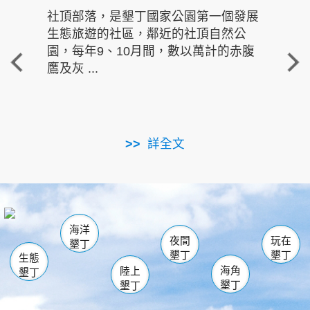
社頂部落，是墾丁國家公園第一個發展
龍水
生態旅遊的社區，鄰近的社頂自然公
的有
園，每年9、10月間，數以萬計的赤腹
重要
鷹及灰 ...
走進沁 
詳全文
南仁湖
龜山
海生館
滿州
出火
恆春
佳樂水
萬里桐
龍鑾潭自然中心
森林遊樂區
瓊麻館
南灣
關山
墾管處遊客中心
社頂公園
風吹沙
後壁湖
船帆石
白砂
海洋
龍磐公園
香蕉灣
貓鼻頭
砂島
龍坑
鵝鑾鼻
夜間
玩在
墾丁
墾丁
墾丁
生態
海角
陸上
墾丁
墾丁
墾丁