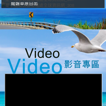
龍磐草原日出