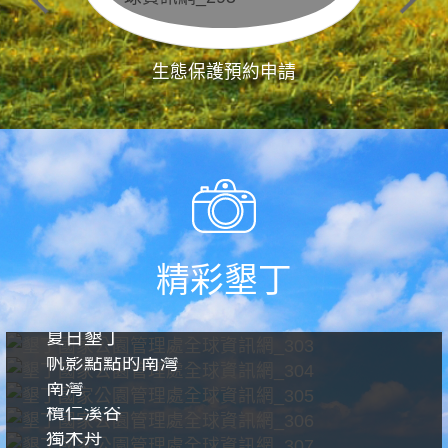
生態保護預約申請
精彩墾丁
夏日墾丁
帆影點點的南灣
南灣
欖仁溪谷
獨木舟