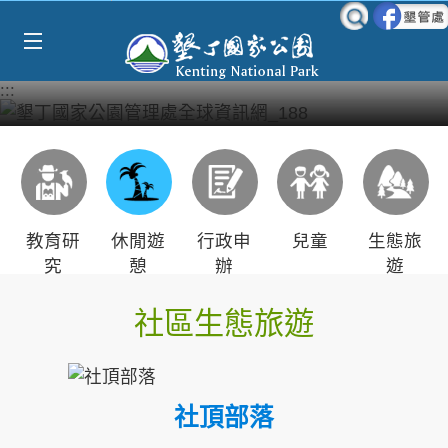
Select Language
▼
跳到主要內容區塊
:::
教育研
休閒遊
行政申
兒童
生態旅
究
憩
辦
遊
社區生態旅遊
社頂部落