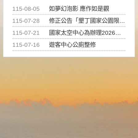
115-08-05
如夢幻泡影 應作如是觀
115-07-28
修正公告「墾丁國家公園限制水域遊憩活動之種類、範圍、時間及行為」，自即日生效。
115-07-21
國家太空中心為辦理2026台灣盃火箭競賽，陸、海、空域警戒及協調相關事宜，因颱風備案事宜
115-07-16
遊客中心公廁整修