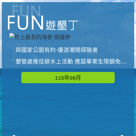
與國家公園有約-優游潮間探險者
墾管處推低碳水上活動 應屆畢業生限額免費參加
115年08月