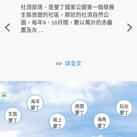
社頂部落，是墾丁國家公園第一個發展
龍水
生態旅遊的社區，鄰近的社頂自然公
的有
園，每年9、10月間，數以萬計的赤腹
重要
鷹及灰 ...
走進沁 
詳全文
南仁湖
龜山
海生館
滿州
出火
恆春
佳樂水
萬里桐
龍鑾潭自然中心
森林遊樂區
瓊麻館
南灣
關山
墾管處遊客中心
社頂公園
風吹沙
後壁湖
船帆石
白砂
海洋
龍磐公園
香蕉灣
貓鼻頭
砂島
龍坑
鵝鑾鼻
夜間
玩在
墾丁
墾丁
墾丁
生態
海角
陸上
墾丁
墾丁
墾丁