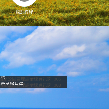
規劃行程
影像直播
南灣
龍磐草原日出