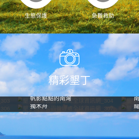
生態保護
急難救助
精彩墾丁
帆影點點的南灣
獨木舟