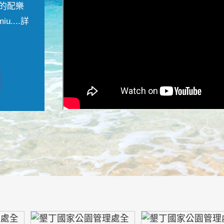
的配樂
....
詳