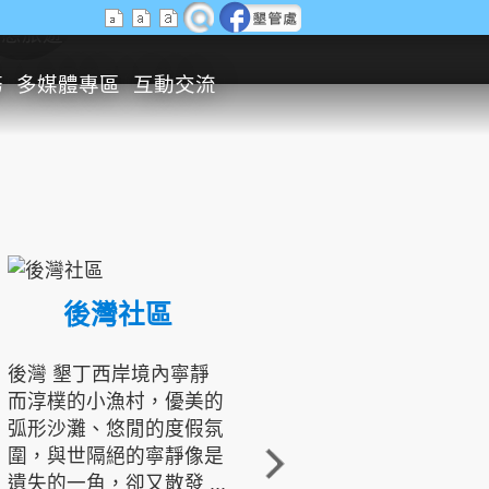
生態旅遊
務
多媒體專區
互動交流
後灣社區
國境之南生態文化發展協會
後灣 墾丁西岸境內寧靜
而淳樸的小漁村，優美的
龍坑地區為隆起的珊瑚礁
弧形沙灘、悠閒的度假氛
地形，由於地處鵝鑾鼻夾
圍，與世隔絕的寧靜像是
角的端點，冬季海浪拍打
遺失的一角，卻又散發 ...
著礁岸，旺盛的侵蝕作