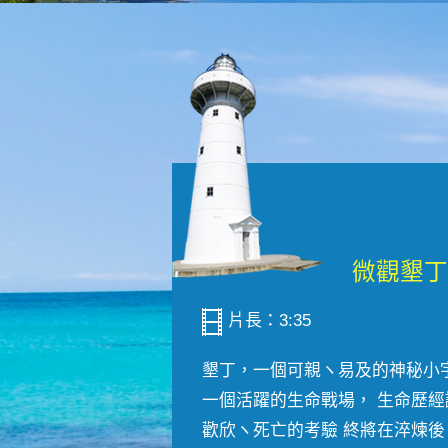
片長：3:35
墾丁，一個可親ヽ易及的神秘小
一個活躍的生命戰場， 生命歷經
歡欣ヽ死亡的考驗 終將在淬煉後