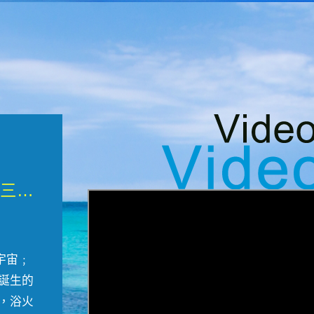
微觀墾丁三部曲 重生....
宇宙﹔
誕生的
，浴火