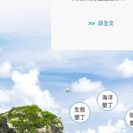
詳全文
龜山
海生館
出
恆春
萬里桐
龍鑾潭自
瓊麻館
關山
後壁
白砂
海洋
貓鼻
墾丁
生態
墾丁