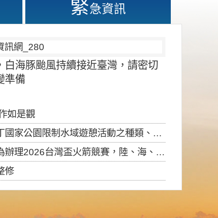
緊
急資訊
，白海豚颱風持續接近臺灣，請密切
變準備
應作如是觀
園限制水域遊憩活動之種類、範圍、時間及行為」，自即日生效。
6台灣盃火箭競賽，陸、海、空域警戒及協調相關事宜，因颱風備案事宜
整修