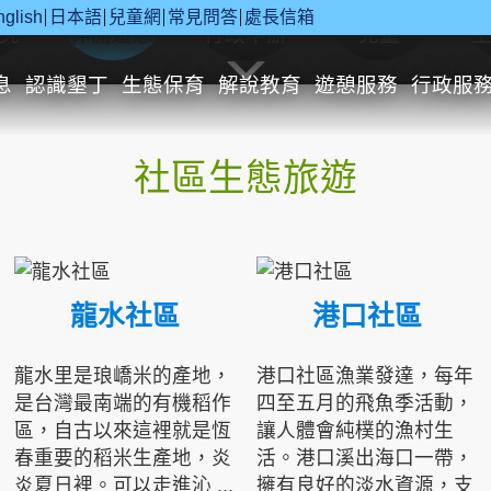
nglish
日本語
兒童網
常見問答
處長信箱
究
休閒遊憩
行政申辦
兒童
息
認識墾丁
生態保育
解說教育
遊憩服務
行政服
社區生態旅遊
龍水社區
港口社區
龍水里是琅嶠米的產地，
港口社區漁業發達，每年
是台灣最南端的有機稻作
四至五月的飛魚季活動，
區，自古以來這裡就是恆
讓人體會純樸的漁村生
春重要的稻米生產地，炎
活。港口溪出海口一帶，
炎夏日裡。可以走進沁 ...
擁有良好的淡水資源，支