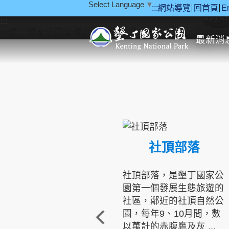
Select Language
▼
:::
網站導覽
回首頁
E
跳到主要內容區塊
教育研
:::
最新消
社頂部落
社頂部落，是墾丁國家公
園第一個發展生態旅遊的
社區，鄰近的社頂自然公
園，每年9、10月間，數
以萬計的赤腹鷹及灰 ...