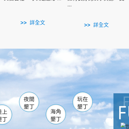
...
詳全文
詳全文
南仁湖
滿州
火
佳樂水
然中心
森林遊樂區
南灣
墾管處遊客中心
社頂公園
風吹沙
湖
船帆石
龍磐公園
香蕉灣
頭
砂島
龍坑
鵝鑾鼻
夜間
玩在
墾丁
墾丁
海角
陸上
墾丁
墾丁