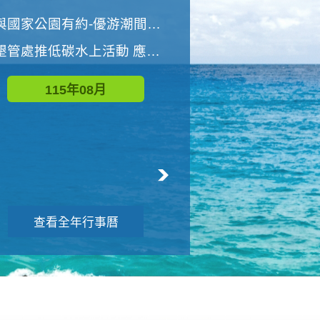
世界地球清潔日 墾管處辦理「2026年墾丁國家公園沙灘淨灘活動」
與國家公園有約-優游潮間探險者
墾管處推低碳水上活動 應屆畢業生限額免費參加
115年09月
115年08月
查看全年行事曆