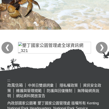
:::
政風信箱
中英日雙語詞彙
隱私權政策
資訊安全政
策
維護與管理規範
防護與回復機制
無障礙網頁說
明
網站資料開放宣告
內政部國家公園署 墾丁國家公園管理處 版權所有 Kenting
National Park Headquarters, National Park Service,