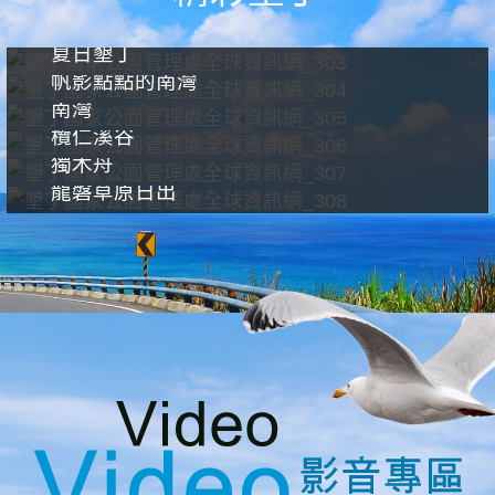
夏日墾丁
帆影點點的南灣
南灣
欖仁溪谷
獨木舟
龍磐草原日出