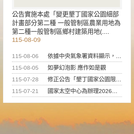
公告實施本處「變更墾丁國家公園細部
計畫部分第二種 一般管制區農業用地為
第二種一般管制區鄉村建築用地(....
115-08-09
115-08-06
依據中央氣象署資料顯示，白海豚颱風持續接近臺灣，請密切注意動向及早完成防災應變準備
115-08-05
如夢幻泡影 應作如是觀
115-07-28
修正公告「墾丁國家公園限制水域遊憩活動之種類、範圍、時間及行為」，自即日生效。
115-07-21
國家太空中心為辦理2026台灣盃火箭競賽，陸、海、空域警戒及協調相關事宜，因颱風備案事宜