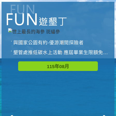
與國家公園有約-優游潮間探險者
墾管處推低碳水上活動 應屆畢業生限額免費參加
115年08月