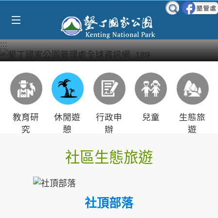
Select Language
▼
跳到主要內容區塊
:::
教育研
休閒遊
行政申
兒童
生態旅
究
憩
辦
遊
社區生態旅遊
社頂部落