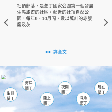
社頂部落，是墾丁國家公園第一個發展
龍水
生態旅遊的社區，鄰近的社頂自然公
的有
園，每年9、10月間，數以萬計的赤腹
重要
鷹及灰 ...
走進沁 
詳全文
南仁湖
龜山
海生館
滿州
出火
恆春
佳樂水
萬里桐
龍鑾潭自然中心
森林遊樂區
瓊麻館
南灣
關山
墾管處遊客中心
社頂公園
風吹沙
後壁湖
船帆石
白砂
海洋
龍磐公園
香蕉灣
貓鼻頭
砂島
龍坑
鵝鑾鼻
夜間
玩在
墾丁
墾丁
墾丁
生態
海角
陸上
墾丁
墾丁
墾丁