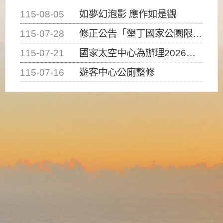
115-08-05
如夢幻泡影 應作如是觀
115-07-28
修正公告「墾丁國家公園限制水域遊憩活動之種類、範圍、時間及行為」，自即日生效。
115-07-21
國家太空中心為辦理2026台灣盃火箭競賽，陸、海、空域警戒及協調相關事宜，因颱風備案事宜
115-07-16
遊客中心公廁整修