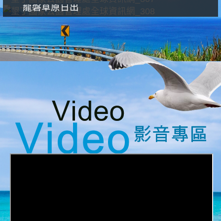
龍磐草原日出