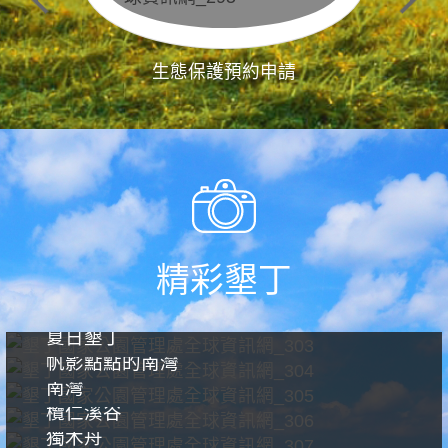
生態保護預約申請
精彩墾丁
夏日墾丁
帆影點點的南灣
南灣
欖仁溪谷
獨木舟