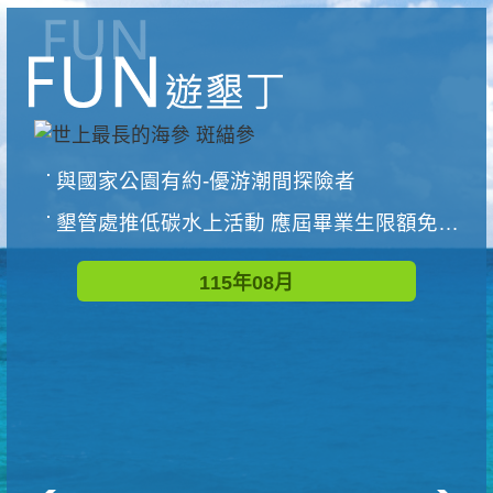
與國家公園有約-優游潮間探險者
墾管處推低碳水上活動 應屆畢業生限額免費參加
115年08月