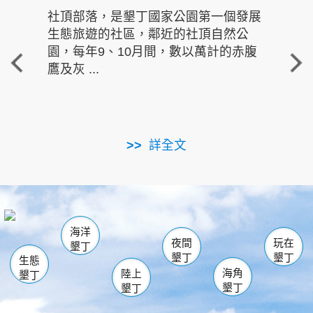
社頂部落，是墾丁國家公園第一個發展
龍水
生態旅遊的社區，鄰近的社頂自然公
的有
園，每年9、10月間，數以萬計的赤腹
重要
鷹及灰 ...
走進沁 
詳全文
南仁湖
龜山
海生館
滿州
出火
恆春
佳樂水
萬里桐
龍鑾潭自然中心
森林遊樂區
瓊麻館
南灣
關山
墾管處遊客中心
社頂公園
風吹沙
後壁湖
船帆石
白砂
海洋
龍磐公園
香蕉灣
貓鼻頭
砂島
龍坑
鵝鑾鼻
夜間
玩在
墾丁
墾丁
墾丁
生態
海角
陸上
墾丁
墾丁
墾丁