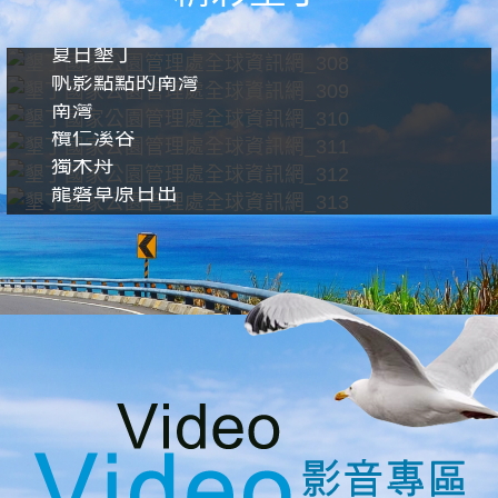
夏日墾丁
帆影點點的南灣
南灣
欖仁溪谷
獨木舟
龍磐草原日出