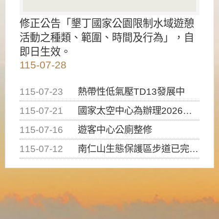
修正公告「墾丁國家公園限制水域遊憩
活動之種類、範圍、時間及行為」，自
即日生效。
115-07-28
115-07-23
熱帶性低氣壓TD13發展中
115-07-21
國家太空中心為辦理2026台灣盃火箭競賽，陸、海、空域警戒及協調相關事宜，因颱風備案事宜
115-07-16
遊客中心公廁整修
115-07-12
南仁山生態保護區步道已完成修復，自115年7月13日（星期一）起恢復開放入園，歡迎民眾依規定申請入園....