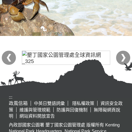
:::
政風信箱
中英日雙語詞彙
隱私權政策
資訊安全政
策
維護與管理規範
防護與回復機制
無障礙網頁說
明
網站資料開放宣告
內政部國家公園署 墾丁國家公園管理處 版權所有 Kenting
National Park Headquarters, National Park Service,