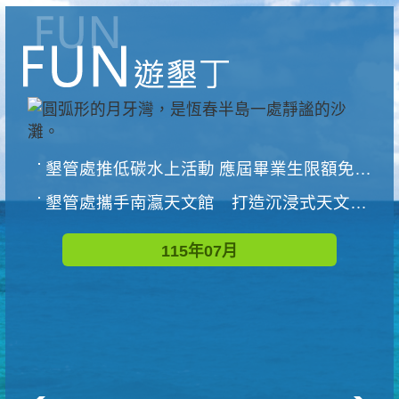
墾管處推低碳水上活動 應屆畢業生限額免費參加
墾管處攜手南瀛天文館 打造沉浸式天文探索營隊
115年07月