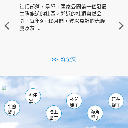
社頂部落，是墾丁國家公園第一個發展
龍水
生態旅遊的社區，鄰近的社頂自然公
的有
園，每年9、10月間，數以萬計的赤腹
重要
鷹及灰 ...
走進沁 
詳全文
南仁湖
龜山
海生館
滿州
出火
恆春
佳樂水
萬里桐
龍鑾潭自然中心
森林遊樂區
瓊麻館
南灣
關山
墾管處遊客中心
社頂公園
風吹沙
後壁湖
船帆石
白砂
海洋
龍磐公園
香蕉灣
貓鼻頭
砂島
龍坑
鵝鑾鼻
夜間
玩在
墾丁
墾丁
墾丁
生態
海角
陸上
墾丁
墾丁
墾丁