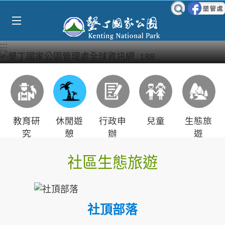
Select Language
▼
跳到主要內容區塊
:::
教育研
休閒遊
行政申
兒童
生態旅
究
憩
辦
遊
社區生態旅遊
社頂部落