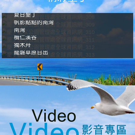
夏日墾丁
帆影點點的南灣
南灣
欖仁溪谷
獨木舟
龍磐草原日出