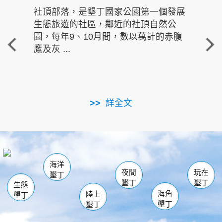
社頂部落，是墾丁國家公園第一個發展
龍水
生態旅遊的社區，鄰近的社頂自然公
的有
園，每年9、10月間，數以萬計的赤腹
重要
鷹及灰 ...
走進沁 
詳全文
南仁湖
龜山
海生館
滿州
出火
恆春
佳樂水
萬里桐
龍鑾潭自然中心
森林遊樂區
瓊麻館
南灣
關山
墾管處遊客中心
社頂公園
風吹沙
後壁湖
船帆石
白砂
海洋
龍磐公園
香蕉灣
貓鼻頭
砂島
龍坑
鵝鑾鼻
夜間
玩在
墾丁
墾丁
墾丁
生態
海角
陸上
墾丁
墾丁
墾丁