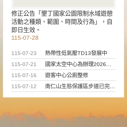
修正公告「墾丁國家公園限制水域遊憩
活動之種類、範圍、時間及行為」，自
即日生效。
115-07-28
115-07-23
熱帶性低氣壓TD13發展中
115-07-21
國家太空中心為辦理2026台灣盃火箭競賽，陸、海、空域警戒及協調相關事宜，因颱風備案事宜
115-07-16
遊客中心公廁整修
115-07-12
南仁山生態保護區步道已完成修復，自115年7月13日（星期一）起恢復開放入園，歡迎民眾依規定申請入園....