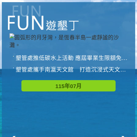
墾管處推低碳水上活動 應屆畢業生限額免費參加
墾管處攜手南瀛天文館 打造沉浸式天文探索營隊
115年07月