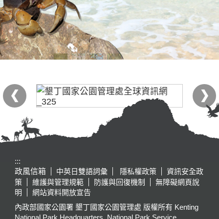
:::
政風信箱
中英日雙語詞彙
隱私權政策
資訊安全政
策
維護與管理規範
防護與回復機制
無障礙網頁說
明
網站資料開放宣告
內政部國家公園署 墾丁國家公園管理處 版權所有 Kenting
National Park Headquarters, National Park Service,