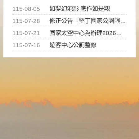
115-08-05
如夢幻泡影 應作如是觀
115-07-28
修正公告「墾丁國家公園限制水域遊憩活動之種類、範圍、時間及行為」，自即日生效。
115-07-21
國家太空中心為辦理2026台灣盃火箭競賽，陸、海、空域警戒及協調相關事宜，因颱風備案事宜
115-07-16
遊客中心公廁整修