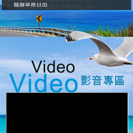
龍磐草原日出