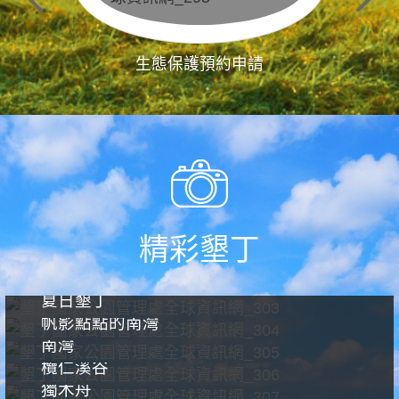
生態保護預約申請
精彩墾丁
夏日墾丁
帆影點點的南灣
南灣
欖仁溪谷
獨木舟