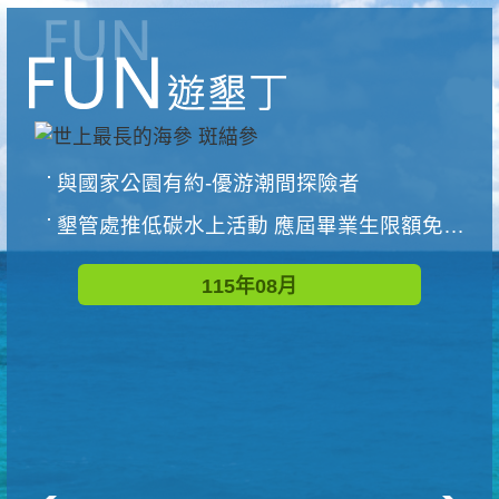
與國家公園有約-優游潮間探險者
墾管處推低碳水上活動 應屆畢業生限額免費參加
115年08月