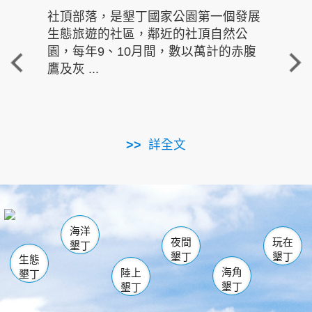
社頂部落，是墾丁國家公園第一個發展
龍水
生態旅遊的社區，鄰近的社頂自然公
的有
園，每年9、10月間，數以萬計的赤腹
重要
鷹及灰 ...
走進沁 
詳全文
南仁湖
龜山
海生館
滿州
出火
恆春
佳樂水
萬里桐
龍鑾潭自然中心
森林遊樂區
瓊麻館
南灣
關山
墾管處遊客中心
社頂公園
風吹沙
後壁湖
船帆石
白砂
海洋
龍磐公園
香蕉灣
貓鼻頭
砂島
龍坑
鵝鑾鼻
夜間
玩在
墾丁
墾丁
墾丁
生態
海角
陸上
墾丁
墾丁
墾丁