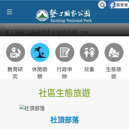
Select Language
▼
跳到主要內容區塊
:::
教育研
休閒遊
行政申
兒童
生態旅
究
憩
辦
遊
社區生態旅遊
社頂部落