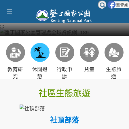
Select Language
▼
跳到主要內容區塊
:::
教育研
休閒遊
行政申
兒童
生態旅
究
憩
辦
遊
社區生態旅遊
社頂部落