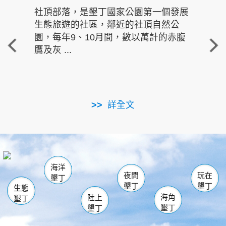
社頂部落，是墾丁國家公園第一個發展
龍水
生態旅遊的社區，鄰近的社頂自然公
的有
園，每年9、10月間，數以萬計的赤腹
重要
鷹及灰 ...
走進沁 
詳全文
南仁湖
龜山
海生館
滿州
出火
恆春
佳樂水
萬里桐
龍鑾潭自然中心
森林遊樂區
瓊麻館
南灣
關山
墾管處遊客中心
社頂公園
風吹沙
後壁湖
船帆石
白砂
海洋
龍磐公園
香蕉灣
貓鼻頭
砂島
龍坑
鵝鑾鼻
夜間
玩在
墾丁
墾丁
墾丁
生態
海角
陸上
墾丁
墾丁
墾丁