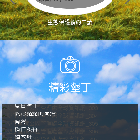
生態保護預約申請
精彩墾丁
夏日墾丁
帆影點點的南灣
南灣
欖仁溪谷
獨木舟