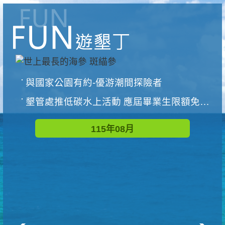
與國家公園有約-優游潮間探險者
墾管處推低碳水上活動 應屆畢業生限額免費參加
115年08月