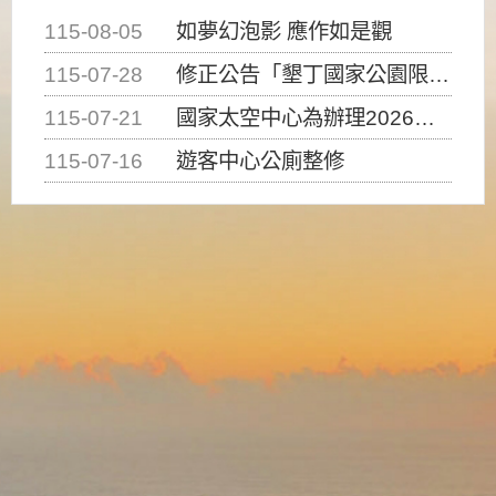
115-08-05
如夢幻泡影 應作如是觀
115-07-28
修正公告「墾丁國家公園限制水域遊憩活動之種類、範圍、時間及行為」，自即日生效。
115-07-21
國家太空中心為辦理2026台灣盃火箭競賽，陸、海、空域警戒及協調相關事宜，因颱風備案事宜
115-07-16
遊客中心公廁整修