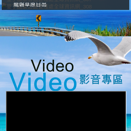
龍磐草原日出