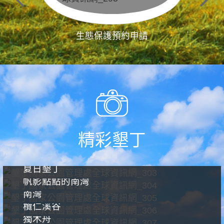
生態保護預約申請
精彩墾丁
夏日墾丁
帆影點點的南灣
南灣
欖仁溪谷
獨木舟