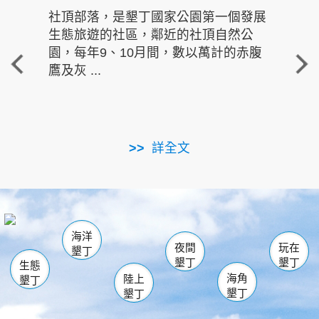
社頂部落，是墾丁國家公園第一個發展
龍水
生態旅遊的社區，鄰近的社頂自然公
的有
園，每年9、10月間，數以萬計的赤腹
重要
鷹及灰 ...
走進沁 
詳全文
南仁湖
龜山
海生館
滿州
出火
恆春
佳樂水
萬里桐
龍鑾潭自然中心
森林遊樂區
瓊麻館
南灣
關山
墾管處遊客中心
社頂公園
風吹沙
後壁湖
船帆石
白砂
海洋
龍磐公園
香蕉灣
貓鼻頭
砂島
龍坑
鵝鑾鼻
夜間
玩在
墾丁
墾丁
墾丁
生態
海角
陸上
墾丁
墾丁
墾丁