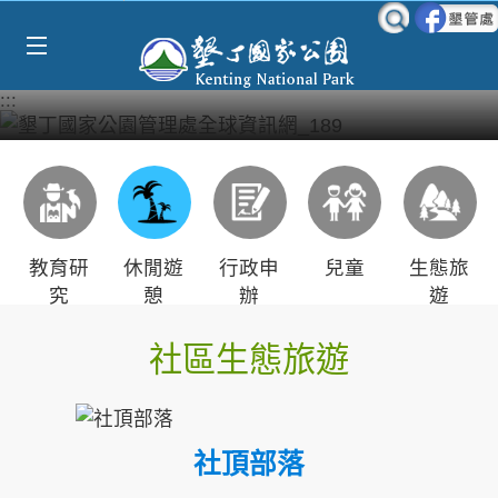
Select Language
▼
跳到主要內容區塊
:::
教育研
休閒遊
行政申
兒童
生態旅
究
憩
辦
遊
社區生態旅遊
社頂部落