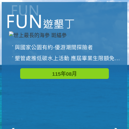
與國家公園有約-優游潮間探險者
墾管處推低碳水上活動 應屆畢業生限額免費參加
115年08月