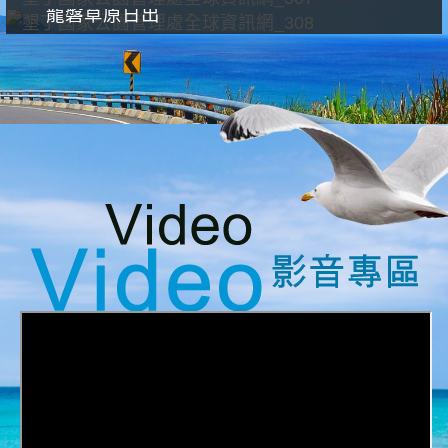
龍磐草原日出