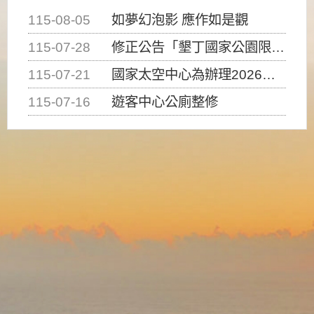
115-08-05
如夢幻泡影 應作如是觀
115-07-28
修正公告「墾丁國家公園限制水域遊憩活動之種類、範圍、時間及行為」，自即日生效。
115-07-21
國家太空中心為辦理2026台灣盃火箭競賽，陸、海、空域警戒及協調相關事宜，因颱風備案事宜
115-07-16
遊客中心公廁整修