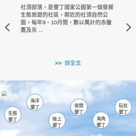
社頂部落，是墾丁國家公園第一個發展
龍水
生態旅遊的社區，鄰近的社頂自然公
的有
園，每年9、10月間，數以萬計的赤腹
重要
鷹及灰 ...
走進沁 
詳全文
南仁湖
龜山
海生館
滿州
出火
恆春
佳樂水
萬里桐
龍鑾潭自然中心
森林遊樂區
瓊麻館
南灣
關山
墾管處遊客中心
社頂公園
風吹沙
後壁湖
船帆石
白砂
海洋
龍磐公園
香蕉灣
貓鼻頭
砂島
龍坑
鵝鑾鼻
夜間
玩在
墾丁
墾丁
墾丁
生態
海角
陸上
墾丁
墾丁
墾丁