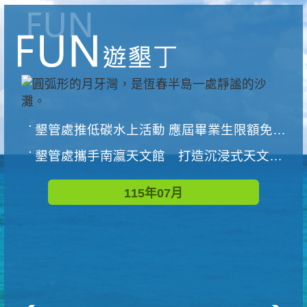
墾管處推低碳水上活動 應屆畢業生限額免費參加
墾管處攜手南瀛天文館 打造沉浸式天文探索營隊
115年07月