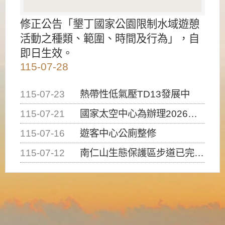
修正公告「墾丁國家公園限制水域遊憩
活動之種類、範圍、時間及行為」，自
即日生效。
115-07-28
115-07-23
熱帶性低氣壓TD13發展中
115-07-21
國家太空中心為辦理2026台灣盃火箭競賽，陸、海、空域警戒及協調相關事宜，因颱風備案事宜
115-07-16
遊客中心公廁整修
115-07-12
南仁山生態保護區步道已完成修復，自115年7月13日（星期一）起恢復開放入園，歡迎民眾依規定申請入園....