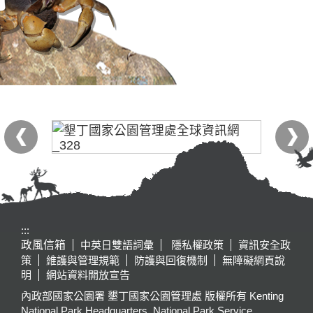
:::
政風信箱
中英日雙語詞彙
隱私權政策
資訊安全政
策
維護與管理規範
防護與回復機制
無障礙網頁說
明
網站資料開放宣告
內政部國家公園署 墾丁國家公園管理處 版權所有 Kenting
National Park Headquarters, National Park Service,