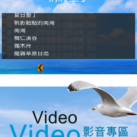
夏日墾丁
帆影點點的南灣
南灣
欖仁溪谷
獨木舟
龍磐草原日出