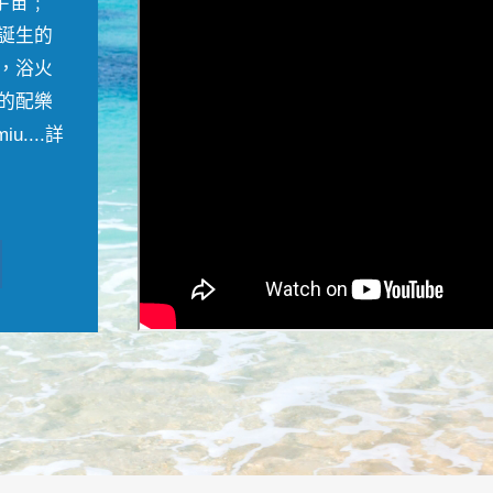
宇宙﹔
誕生的
，浴火
的配樂
....
詳