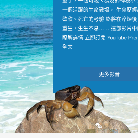
墾丁，一個可親ヽ易及的神秘小
一個活躍的生命戰場， 生命歷經
歡欣ヽ死亡的考驗 終將在淬煉後
重生，生生不息…… 這部影片中
瞭解詳情 立即訂閱 YouTube Premiu
全文
更多影音