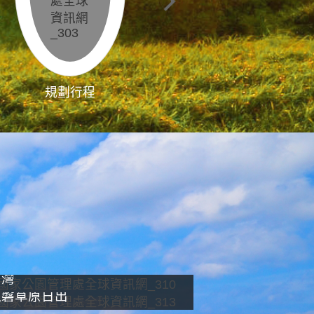
規劃行程
影像直播
南灣
龍磐草原日出