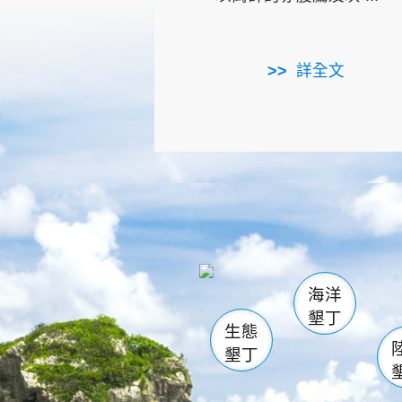
詳全文
龜山
海生館
出
恆春
萬里桐
龍鑾潭自
瓊麻館
關山
後壁
白砂
海洋
貓鼻
墾丁
生態
墾丁