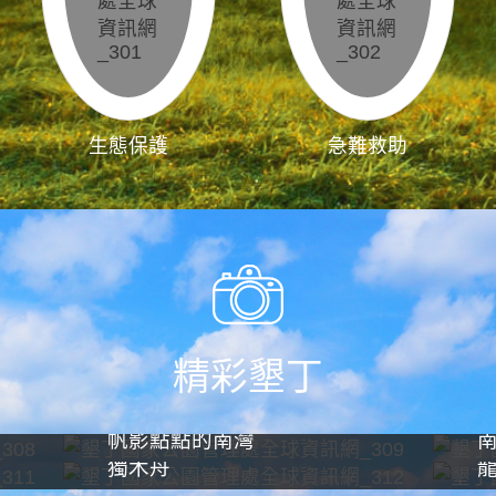
生態保護
急難救助
精彩墾丁
帆影點點的南灣
獨木舟