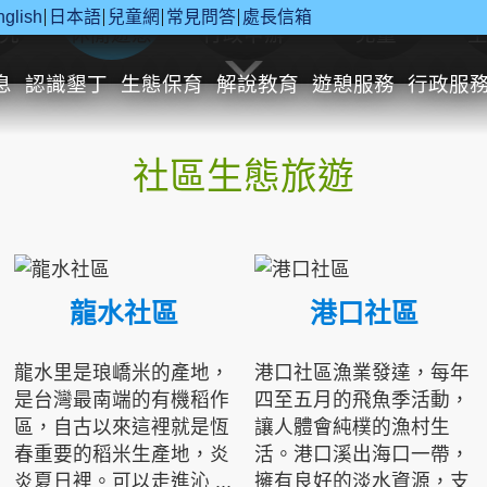
nglish
日本語
兒童網
常見問答
處長信箱
究
休閒遊憩
行政申辦
兒童
息
認識墾丁
生態保育
解說教育
遊憩服務
行政服
社區生態旅遊
龍水社區
港口社區
龍水里是琅嶠米的產地，
港口社區漁業發達，每年
是台灣最南端的有機稻作
四至五月的飛魚季活動，
區，自古以來這裡就是恆
讓人體會純樸的漁村生
春重要的稻米生產地，炎
活。港口溪出海口一帶，
炎夏日裡。可以走進沁 ...
擁有良好的淡水資源，支