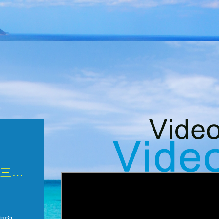
微觀墾丁三部曲 重生....