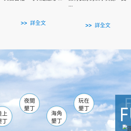
...
詳全文
詳全文
南仁湖
滿州
火
佳樂水
然中心
森林遊樂區
南灣
墾管處遊客中心
社頂公園
風吹沙
湖
船帆石
龍磐公園
香蕉灣
頭
砂島
龍坑
鵝鑾鼻
夜間
玩在
墾丁
墾丁
海角
陸上
墾丁
墾丁