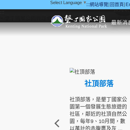
Select Language
▼
:::
網站導覽
回首頁
E
跳到主要內容區塊
教育研
:::
最新消
社頂部落
社頂部落，是墾丁國家公
園第一個發展生態旅遊的
社區，鄰近的社頂自然公
園，每年9、10月間，數
以萬計的赤腹鷹及灰 ...