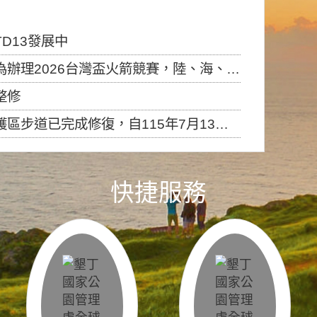
D13發展中
6台灣盃火箭競賽，陸、海、空域警戒及協調相關事宜，因颱風備案事宜
整修
，自115年7月13日（星期一）起恢復開放入園，歡迎民眾依規定申請入園....
快捷服務