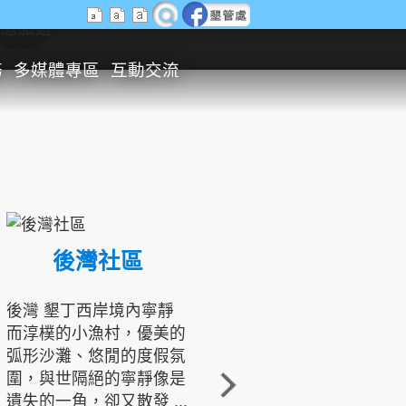
生態旅遊
務
多媒體專區
互動交流
後灣社區
國境之南生態文化發展協會
後灣 墾丁西岸境內寧靜
而淳樸的小漁村，優美的
龍坑地區為隆起的珊瑚礁
弧形沙灘、悠閒的度假氛
地形，由於地處鵝鑾鼻夾
圍，與世隔絕的寧靜像是
角的端點，冬季海浪拍打
遺失的一角，卻又散發 ...
著礁岸，旺盛的侵蝕作