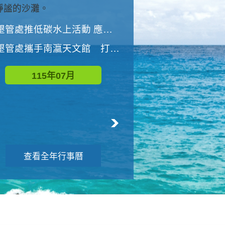
與國家公園有約-優游潮間
墾管處推低碳水上活動 應屆畢業生限額免費參加
墾管處推低碳水上活動 應屆畢業生限額
墾管處攜手南瀛天文館 打造沉浸式天文探索營隊
115年08月
115年07月
查看全年行事曆