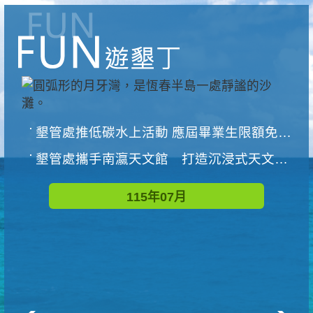
墾管處推低碳水上活動 應屆畢業生限額免費參加
墾管處攜手南瀛天文館 打造沉浸式天文探索營隊
115年07月