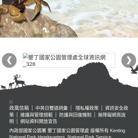
:::
政風信箱
中英日雙語詞彙
隱私權政策
資訊安全政
策
維護與管理規範
防護與回復機制
無障礙網頁說
明
網站資料開放宣告
內政部國家公園署 墾丁國家公園管理處 版權所有 Kenting
National Park Headquarters, National Park Service,