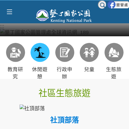
Select Language
▼
跳到主要內容區塊
:::
教育研
休閒遊
行政申
兒童
生態旅
究
憩
辦
遊
社區生態旅遊
社頂部落