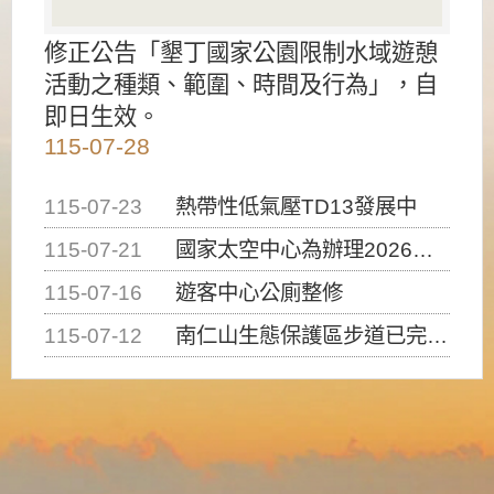
修正公告「墾丁國家公園限制水域遊憩
活動之種類、範圍、時間及行為」，自
即日生效。
115-07-28
115-07-23
熱帶性低氣壓TD13發展中
115-07-21
國家太空中心為辦理2026台灣盃火箭競賽，陸、海、空域警戒及協調相關事宜，因颱風備案事宜
115-07-16
遊客中心公廁整修
115-07-12
南仁山生態保護區步道已完成修復，自115年7月13日（星期一）起恢復開放入園，歡迎民眾依規定申請入園....