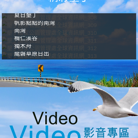
夏日墾丁
帆影點點的南灣
南灣
欖仁溪谷
獨木舟
龍磐草原日出