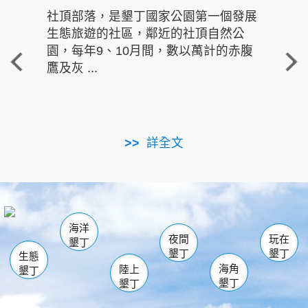
社頂部落，是墾丁國家公園第一個發展
龍水
生態旅遊的社區，鄰近的社頂自然公
的有
園，每年9、10月間，數以萬計的赤腹
重要
鷹及灰 ...
走進沁 
詳全文
南仁湖
龜山
海生館
滿州
出火
恆春
佳樂水
萬里桐
龍鑾潭自然中心
森林遊樂區
瓊麻館
南灣
關山
墾管處遊客中心
社頂公園
風吹沙
後壁湖
船帆石
白砂
海洋
龍磐公園
香蕉灣
貓鼻頭
砂島
龍坑
鵝鑾鼻
夜間
玩在
墾丁
墾丁
墾丁
生態
海角
陸上
墾丁
墾丁
墾丁