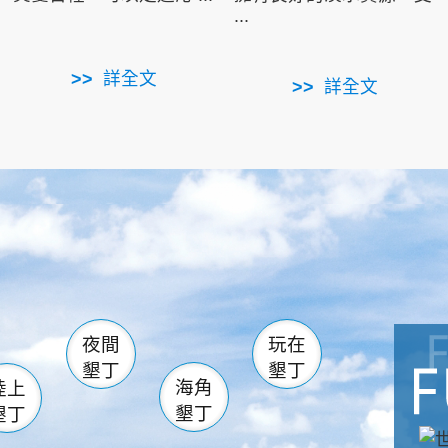
...
詳全文
詳全文
南仁湖
滿州
火
佳樂水
然中心
森林遊樂區
南灣
墾管處遊客中心
社頂公園
風吹沙
湖
船帆石
龍磐公園
香蕉灣
頭
砂島
龍坑
鵝鑾鼻
夜間
玩在
墾丁
墾丁
海角
陸上
墾丁
墾丁