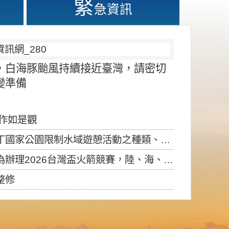
緊
急資訊
，白海豚颱風持續接近臺灣，請密切
變準備
應作如是觀
園限制水域遊憩活動之種類、範圍、時間及行為」，自即日生效。
6台灣盃火箭競賽，陸、海、空域警戒及協調相關事宜，因颱風備案事宜
整修