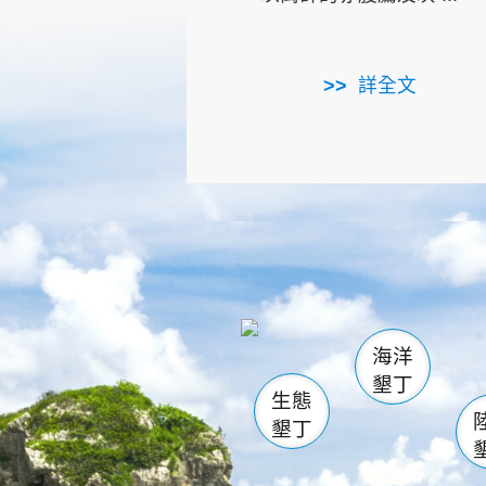
詳全文
龜山
海生館
出
恆春
萬里桐
龍鑾潭自
瓊麻館
關山
後壁
白砂
海洋
貓鼻
墾丁
生態
墾丁