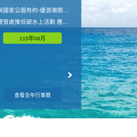
世界地球清潔日 墾管處辦理「2026年墾丁國家公園沙灘淨灘活動」
與國家公園有約-優游潮間探險者
墾管處推低碳水上活動 應屆畢業生限額免費參加
115年09月
115年08月
查看全年行事曆