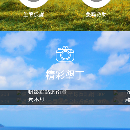
生態保護
急難救助
精彩墾丁
帆影點點的南灣
獨木舟