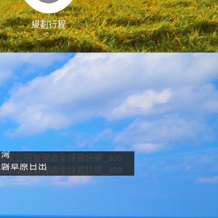
規劃行程
影像直播
南灣
龍磐草原日出