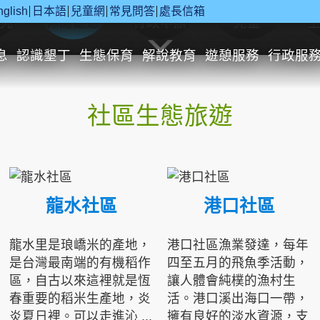
nglish
日本語
兒童網
常見問答
處長信箱
究
休閒遊憩
行政申辦
兒童
息
認識墾丁
生態保育
解說教育
遊憩服務
行政服
社區生態旅遊
龍水社區
港口社區
龍水里是琅嶠米的產地，
港口社區漁業發達，每年
是台灣最南端的有機稻作
四至五月的飛魚季活動，
區，自古以來這裡就是恆
讓人體會純樸的漁村生
春重要的稻米生產地，炎
活。港口溪出海口一帶，
炎夏日裡。可以走進沁 ...
擁有良好的淡水資源，支