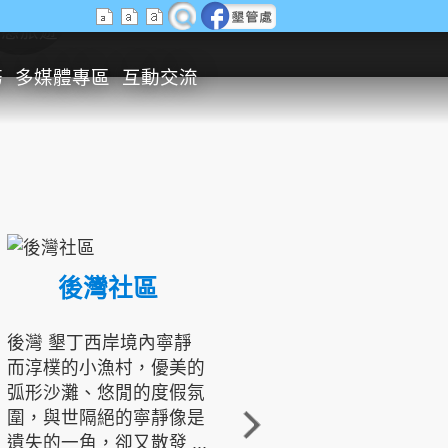
生態旅遊
務
多媒體專區
互動交流
後灣社區
國境之南生態文化發展協會
後灣 墾丁西岸境內寧靜
而淳樸的小漁村，優美的
龍坑地區為隆起的珊瑚礁
弧形沙灘、悠閒的度假氛
地形，由於地處鵝鑾鼻夾
圍，與世隔絕的寧靜像是
角的端點，冬季海浪拍打
遺失的一角，卻又散發 ...
著礁岸，旺盛的侵蝕作