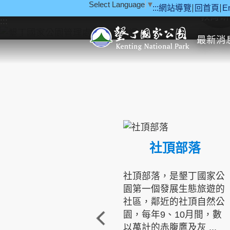
Select Language
▼
:::
網站導覽
回首頁
E
跳到主要內容區塊
教育研
:::
最新消
社頂部落
社頂部落，是墾丁國家公
園第一個發展生態旅遊的
社區，鄰近的社頂自然公
園，每年9、10月間，數
以萬計的赤腹鷹及灰 ...