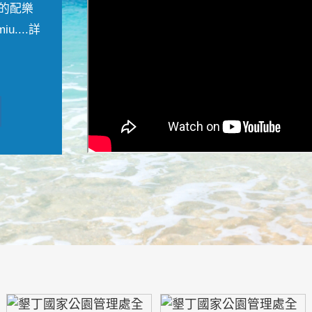
的配樂
....
詳