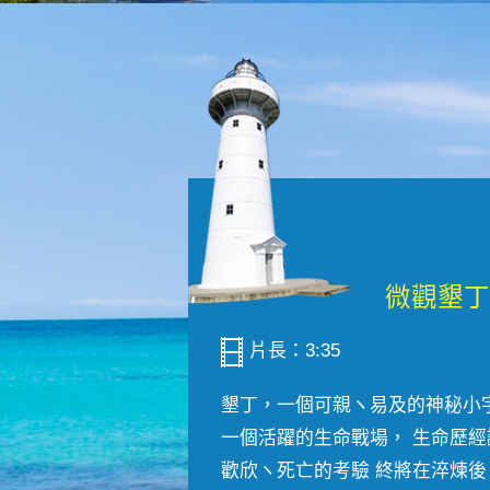
片長：3:35
墾丁，一個可親ヽ易及的神秘小
一個活躍的生命戰場， 生命歷經
歡欣ヽ死亡的考驗 終將在淬煉後