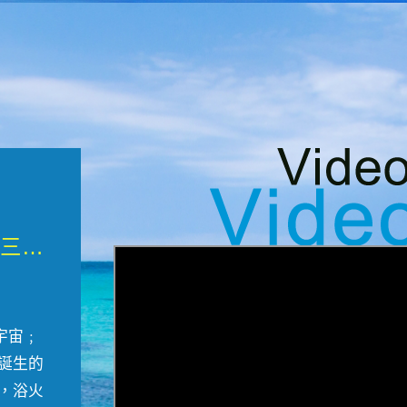
微觀墾丁三部曲 重生....
宇宙﹔
誕生的
，浴火