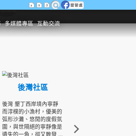
生態旅遊
務
多媒體專區
互動交流
後灣社區
國境之南生態文化發展協會
後灣 墾丁西岸境內寧靜
而淳樸的小漁村，優美的
龍坑地區為隆起的珊瑚礁
弧形沙灘、悠閒的度假氛
地形，由於地處鵝鑾鼻夾
圍，與世隔絕的寧靜像是
角的端點，冬季海浪拍打
遺失的一角，卻又散發 ...
著礁岸，旺盛的侵蝕作