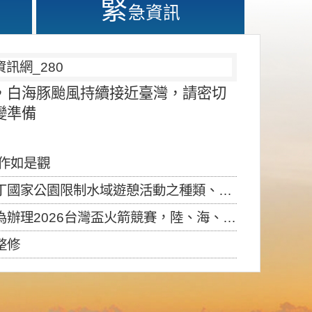
緊
急資訊
，白海豚颱風持續接近臺灣，請密切
變準備
應作如是觀
園限制水域遊憩活動之種類、範圍、時間及行為」，自即日生效。
6台灣盃火箭競賽，陸、海、空域警戒及協調相關事宜，因颱風備案事宜
整修