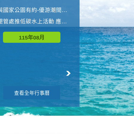
世界地球清潔日 墾管處辦理「2026年墾丁國家公園沙灘淨灘活動」
與國家公園有約-優游潮間探險者
墾管處推低碳水上活動 應屆畢業生限額免費參加
115年09月
115年08月
查看全年行事曆