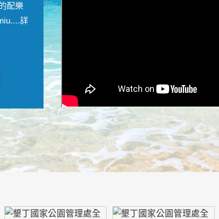
的配樂
....
詳