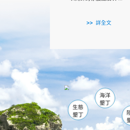
詳全文
龜山
海生館
出
恆春
萬里桐
龍鑾潭自
瓊麻館
關山
後壁
白砂
海洋
貓鼻
墾丁
生態
墾丁