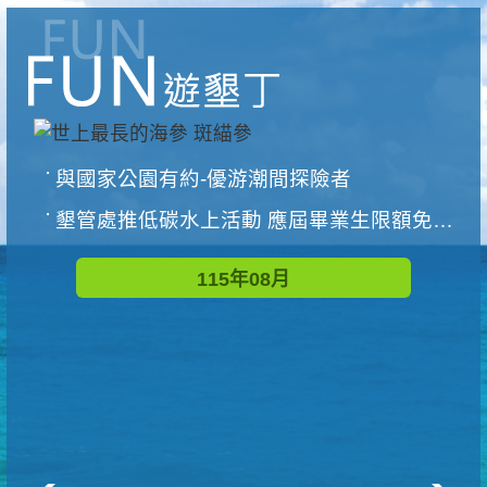
與國家公園有約-優游潮間探險者
墾管處推低碳水上活動 應屆畢業生限額免費參加
115年08月