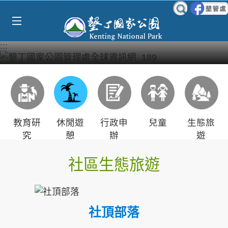
Select Language
▼
跳到主要內容區塊
:::
教育研
休閒遊
行政申
兒童
生態旅
究
憩
辦
遊
社區生態旅遊
社頂部落