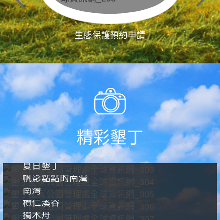
生態保護預約申請
精彩墾丁
夏日墾丁
帆影點點的南灣
南灣
欖仁溪谷
獨木舟