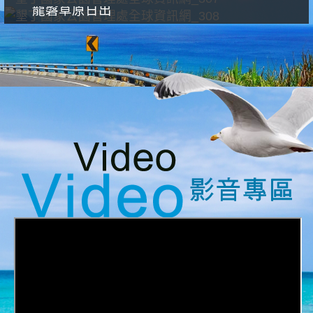
龍磐草原日出