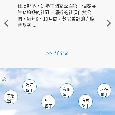
社頂部落，是墾丁國家公園第一個發展
龍水
生態旅遊的社區，鄰近的社頂自然公
的有
園，每年9、10月間，數以萬計的赤腹
重要
鷹及灰 ...
走進沁 
詳全文
南仁湖
龜山
海生館
滿州
出火
恆春
佳樂水
萬里桐
龍鑾潭自然中心
森林遊樂區
瓊麻館
南灣
關山
墾管處遊客中心
社頂公園
風吹沙
後壁湖
船帆石
白砂
海洋
龍磐公園
香蕉灣
貓鼻頭
砂島
龍坑
鵝鑾鼻
夜間
玩在
墾丁
墾丁
墾丁
生態
海角
陸上
墾丁
墾丁
墾丁