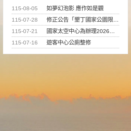
115-08-05
如夢幻泡影 應作如是觀
115-07-28
修正公告「墾丁國家公園限制水域遊憩活動之種類、範圍、時間及行為」，自即日生效。
115-07-21
國家太空中心為辦理2026台灣盃火箭競賽，陸、海、空域警戒及協調相關事宜，因颱風備案事宜
115-07-16
遊客中心公廁整修