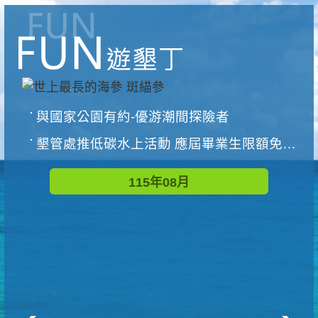
與國家公園有約-優游潮間探險者
墾管處推低碳水上活動 應屆畢業生限額免費參加
115年08月