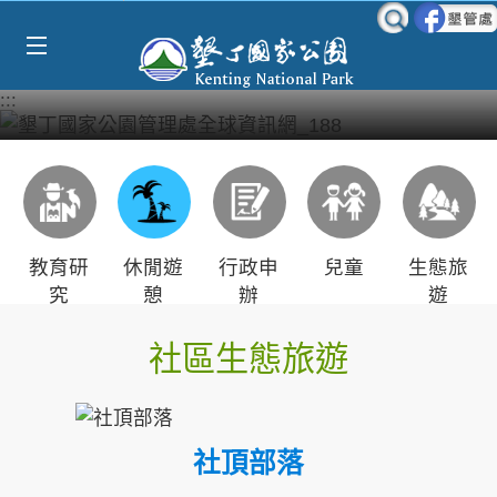
Select Language
▼
跳到主要內容區塊
:::
教育研
休閒遊
行政申
兒童
生態旅
究
憩
辦
遊
社區生態旅遊
社頂部落