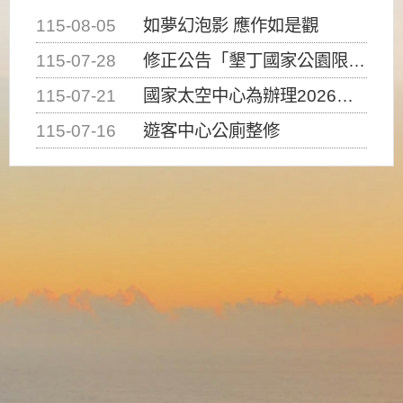
115-08-05
如夢幻泡影 應作如是觀
115-07-28
修正公告「墾丁國家公園限制水域遊憩活動之種類、範圍、時間及行為」，自即日生效。
115-07-21
國家太空中心為辦理2026台灣盃火箭競賽，陸、海、空域警戒及協調相關事宜，因颱風備案事宜
115-07-16
遊客中心公廁整修