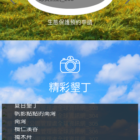
生態保護預約申請
精彩墾丁
夏日墾丁
帆影點點的南灣
南灣
欖仁溪谷
獨木舟