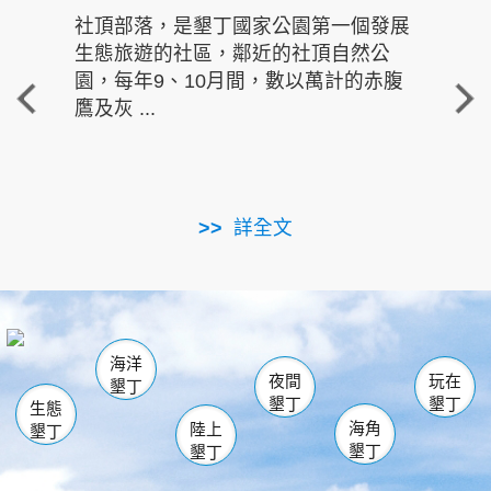
社頂部落，是墾丁國家公園第一個發展
龍水
生態旅遊的社區，鄰近的社頂自然公
的有
園，每年9、10月間，數以萬計的赤腹
重要
鷹及灰 ...
走進沁 
詳全文
南仁湖
龜山
海生館
滿州
出火
恆春
佳樂水
萬里桐
龍鑾潭自然中心
森林遊樂區
瓊麻館
南灣
關山
墾管處遊客中心
社頂公園
風吹沙
後壁湖
船帆石
白砂
海洋
龍磐公園
香蕉灣
貓鼻頭
砂島
龍坑
鵝鑾鼻
夜間
玩在
墾丁
墾丁
墾丁
生態
海角
陸上
墾丁
墾丁
墾丁