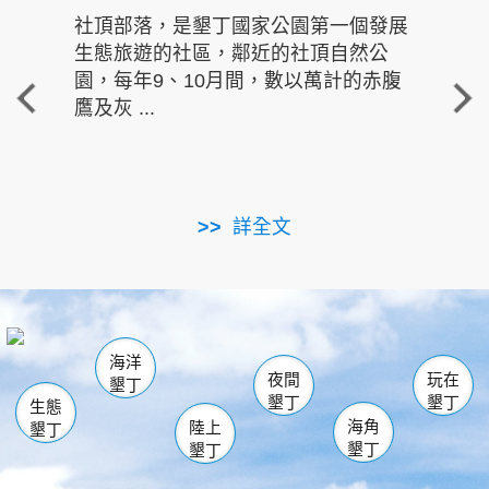
社頂部落，是墾丁國家公園第一個發展
龍水
生態旅遊的社區，鄰近的社頂自然公
的有
園，每年9、10月間，數以萬計的赤腹
重要
鷹及灰 ...
走進沁 
詳全文
南仁湖
龜山
海生館
滿州
出火
恆春
佳樂水
萬里桐
龍鑾潭自然中心
森林遊樂區
瓊麻館
南灣
關山
墾管處遊客中心
社頂公園
風吹沙
後壁湖
船帆石
白砂
海洋
龍磐公園
香蕉灣
貓鼻頭
砂島
龍坑
鵝鑾鼻
夜間
玩在
墾丁
墾丁
墾丁
生態
海角
陸上
墾丁
墾丁
墾丁