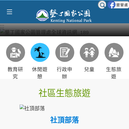
Select Language
▼
跳到主要內容區塊
:::
教育研
休閒遊
行政申
兒童
生態旅
究
憩
辦
遊
社區生態旅遊
社頂部落