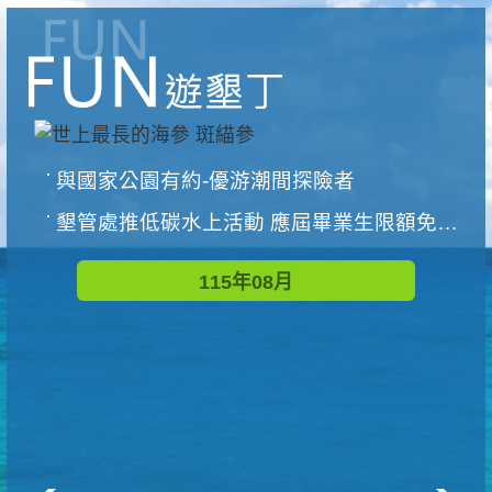
與國家公園有約-優游潮間探險者
墾管處推低碳水上活動 應屆畢業生限額免費參加
115年08月