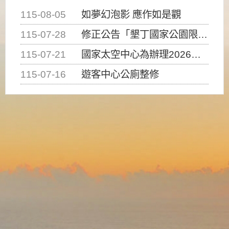
115-08-05
如夢幻泡影 應作如是觀
115-07-28
修正公告「墾丁國家公園限制水域遊憩活動之種類、範圍、時間及行為」，自即日生效。
115-07-21
國家太空中心為辦理2026台灣盃火箭競賽，陸、海、空域警戒及協調相關事宜，因颱風備案事宜
115-07-16
遊客中心公廁整修