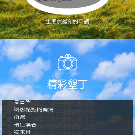
生態保護預約申請
精彩墾丁
夏日墾丁
帆影點點的南灣
南灣
欖仁溪谷
獨木舟