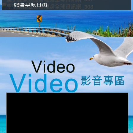
龍磐草原日出