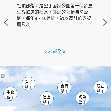
社頂部落，是墾丁國家公園第一個發展
龍水
生態旅遊的社區，鄰近的社頂自然公
的有
園，每年9、10月間，數以萬計的赤腹
重要
鷹及灰 ...
走進沁 
詳全文
南仁湖
龜山
海生館
滿州
出火
恆春
佳樂水
萬里桐
龍鑾潭自然中心
森林遊樂區
瓊麻館
南灣
關山
墾管處遊客中心
社頂公園
風吹沙
後壁湖
船帆石
白砂
海洋
龍磐公園
香蕉灣
貓鼻頭
砂島
龍坑
鵝鑾鼻
夜間
玩在
墾丁
墾丁
墾丁
生態
海角
陸上
墾丁
墾丁
墾丁