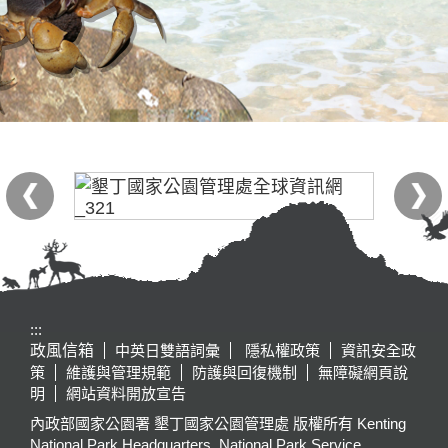
:::
政風信箱
中英日雙語詞彙
隱私權政策
資訊安全政
策
維護與管理規範
防護與回復機制
無障礙網頁說
明
網站資料開放宣告
內政部國家公園署 墾丁國家公園管理處 版權所有 Kenting
National Park Headquarters, National Park Service,