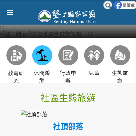
Select Language
▼
跳到主要內容區塊
:::
教育研
休閒遊
行政申
兒童
生態旅
究
憩
辦
遊
社區生態旅遊
社頂部落