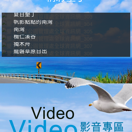
夏日墾丁
帆影點點的南灣
南灣
欖仁溪谷
獨木舟
龍磐草原日出