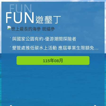
與國家公園有約-優游潮間探險者
墾管處推低碳水上活動 應屆畢業生限額免費參加
115年08月