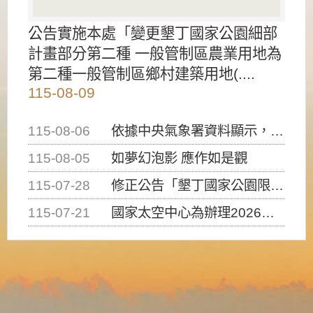
公告實施本處「變更墾丁國家公園細部
計畫部分第二種 一般管制區農業用地為
第二種一般管制區鄉村建築用地(....
115-08-09
115-08-06
依據中央氣象署資料顯示，白海豚颱風持續接近臺灣，請密切注意動向及早完成防災應變準備
115-08-05
如夢幻泡影 應作如是觀
115-07-28
修正公告「墾丁國家公園限制水域遊憩活動之種類、範圍、時間及行為」，自即日生效。
115-07-21
國家太空中心為辦理2026台灣盃火箭競賽，陸、海、空域警戒及協調相關事宜，因颱風備案事宜