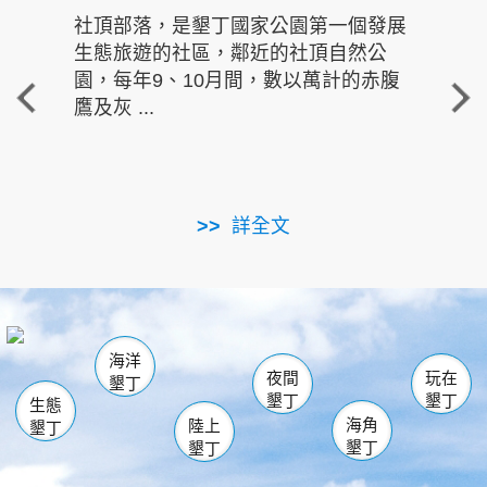
社頂部落，是墾丁國家公園第一個發展
龍水
生態旅遊的社區，鄰近的社頂自然公
的有
園，每年9、10月間，數以萬計的赤腹
重要
鷹及灰 ...
走進沁 
詳全文
南仁湖
龜山
海生館
滿州
出火
恆春
佳樂水
萬里桐
龍鑾潭自然中心
森林遊樂區
瓊麻館
南灣
關山
墾管處遊客中心
社頂公園
風吹沙
後壁湖
船帆石
白砂
海洋
龍磐公園
香蕉灣
貓鼻頭
砂島
龍坑
鵝鑾鼻
夜間
玩在
墾丁
墾丁
墾丁
生態
海角
陸上
墾丁
墾丁
墾丁