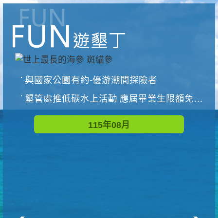
與國家公園有約-優游潮間探險者
墾管處推低碳水上活動 應屆畢業生限額免費參加
115年08月