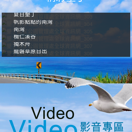
夏日墾丁
帆影點點的南灣
南灣
欖仁溪谷
獨木舟
龍磐草原日出