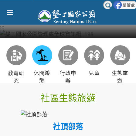
Select Language
▼
跳到主要內容區塊
:::
教育研
休閒遊
行政申
兒童
生態旅
究
憩
辦
遊
社區生態旅遊
社頂部落