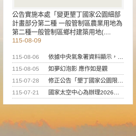
公告實施本處「變更墾丁國家公園細部
計畫部分第二種 一般管制區農業用地為
第二種一般管制區鄉村建築用地(....
115-08-09
115-08-06
依據中央氣象署資料顯示，白海豚颱風持續接近臺灣，請密切注意動向及早完成防災應變準備
115-08-05
如夢幻泡影 應作如是觀
115-07-28
修正公告「墾丁國家公園限制水域遊憩活動之種類、範圍、時間及行為」，自即日生效。
115-07-21
國家太空中心為辦理2026台灣盃火箭競賽，陸、海、空域警戒及協調相關事宜，因颱風備案事宜