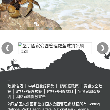
:::
政風信箱
中英日雙語詞彙
隱私權政策
資訊安全政
策
維護與管理規範
防護與回復機制
無障礙網頁說
明
網站資料開放宣告
內政部國家公園署 墾丁國家公園管理處 版權所有 Kenting
National Park Headquarters, National Park Service,