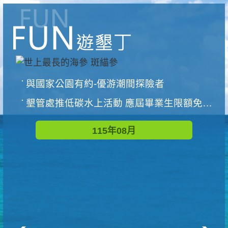
與國家公園有約-優游潮間探險者
墾管處推低碳水上活動 應屆畢業生限額免費參加
115年08月