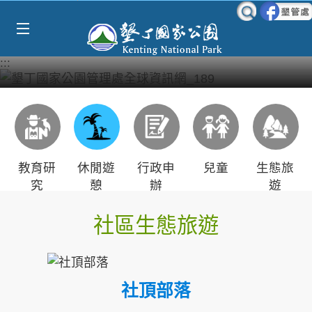
Select Language
▼
跳到主要內容區塊
:::
教育研
休閒遊
行政申
兒童
生態旅
究
憩
辦
遊
社區生態旅遊
社頂部落