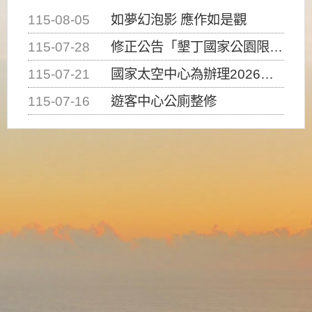
115-08-05
如夢幻泡影 應作如是觀
115-07-28
修正公告「墾丁國家公園限制水域遊憩活動之種類、範圍、時間及行為」，自即日生效。
115-07-21
國家太空中心為辦理2026台灣盃火箭競賽，陸、海、空域警戒及協調相關事宜，因颱風備案事宜
115-07-16
遊客中心公廁整修