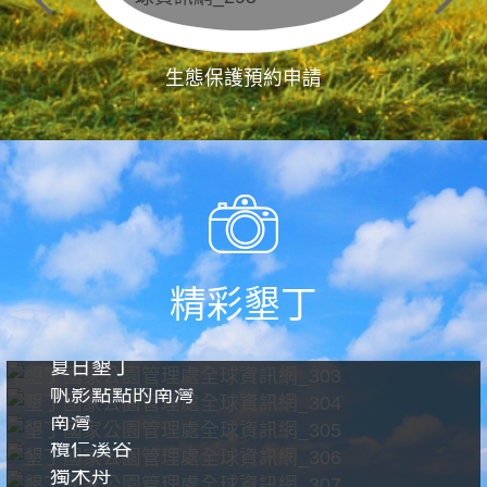
生態保護預約申請
精彩墾丁
夏日墾丁
帆影點點的南灣
南灣
欖仁溪谷
獨木舟