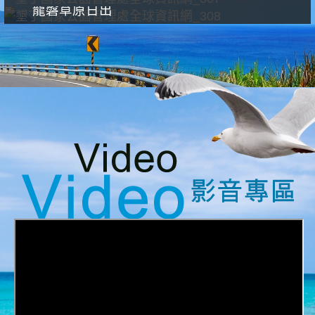
龍磐草原日出