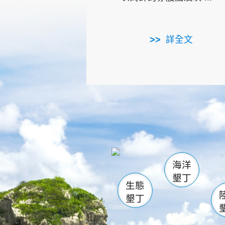
詳全文
龜山
海生館
出
恆春
萬里桐
龍鑾潭自
瓊麻館
關山
後壁
白砂
海洋
貓鼻
墾丁
生態
墾丁