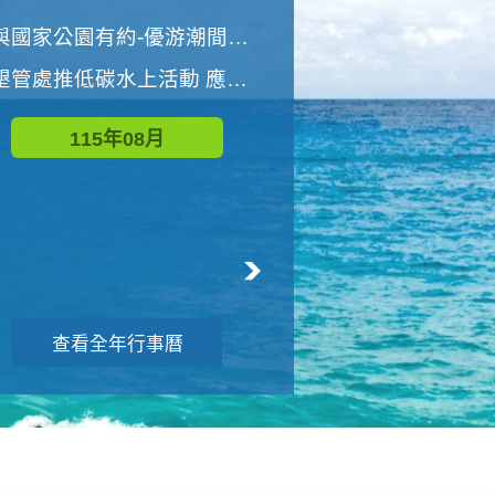
世界地球清潔日 墾管處辦理「2026年墾丁國家公園沙灘淨灘活動」
與國家公園有約-優游潮間探險者
墾管處推低碳水上活動 應屆畢業生限額免費參加
115年09月
115年08月
查看全年行事曆