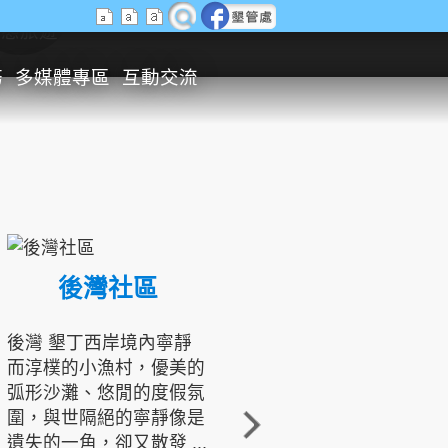
生態旅遊
務
多媒體專區
互動交流
後灣社區
國境之南生態文化發展協會
後灣 墾丁西岸境內寧靜
而淳樸的小漁村，優美的
龍坑地區為隆起的珊瑚礁
弧形沙灘、悠閒的度假氛
地形，由於地處鵝鑾鼻夾
圍，與世隔絕的寧靜像是
角的端點，冬季海浪拍打
遺失的一角，卻又散發 ...
著礁岸，旺盛的侵蝕作