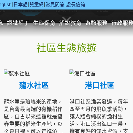
nglish
日本語
兒童網
常見問答
處長信箱
究
休閒遊憩
行政申辦
兒童
息
認識墾丁
生態保育
解說教育
遊憩服務
行政服
社區生態旅遊
龍水社區
港口社區
龍水里是琅嶠米的產地，
港口社區漁業發達，每年
是台灣最南端的有機稻作
四至五月的飛魚季活動，
區，自古以來這裡就是恆
讓人體會純樸的漁村生
春重要的稻米生產地，炎
活。港口溪出海口一帶，
炎夏日裡。可以走進沁 ...
擁有良好的淡水資源，支