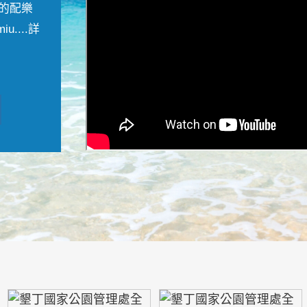
的配樂
....
詳