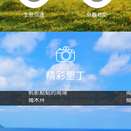
生態保護
急難救助
精彩墾丁
帆影點點的南灣
獨木舟