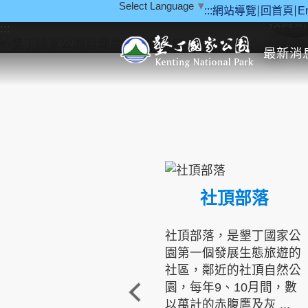
Select Language
▼
:::
網站導覽
回首頁
E
跳到主要內容區塊
教育研
:::
最新消
社頂部落
社頂部落，是墾丁國家公
園第一個發展生態旅遊的
社區，鄰近的社頂自然公
園，每年9、10月間，數
以萬計的赤腹鷹及灰 ...