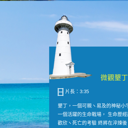
片長：3:35
墾丁，一個可親ヽ易及的神秘小
一個活躍的生命戰場， 生命歷經
歡欣ヽ死亡的考驗 終將在淬煉後