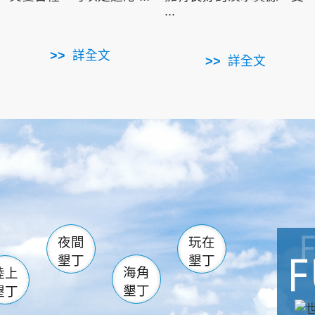
...
詳全文
詳全文
南仁湖
滿州
火
佳樂水
然中心
森林遊樂區
南灣
墾管處遊客中心
社頂公園
風吹沙
湖
船帆石
龍磐公園
香蕉灣
頭
砂島
龍坑
鵝鑾鼻
夜間
玩在
墾丁
墾丁
海角
陸上
墾丁
墾丁