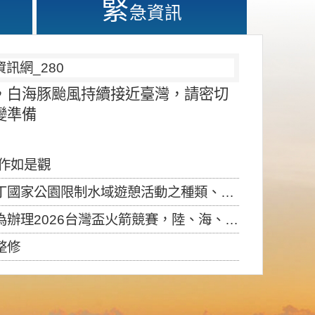
緊
急資訊
，白海豚颱風持續接近臺灣，請密切
變準備
應作如是觀
園限制水域遊憩活動之種類、範圍、時間及行為」，自即日生效。
6台灣盃火箭競賽，陸、海、空域警戒及協調相關事宜，因颱風備案事宜
整修