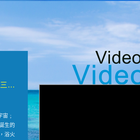
微觀墾丁三部曲 重生....
宇宙﹔
誕生的
，浴火