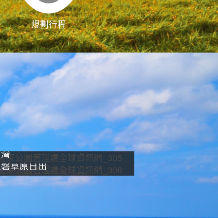
規劃行程
影像直播
南灣
龍磐草原日出