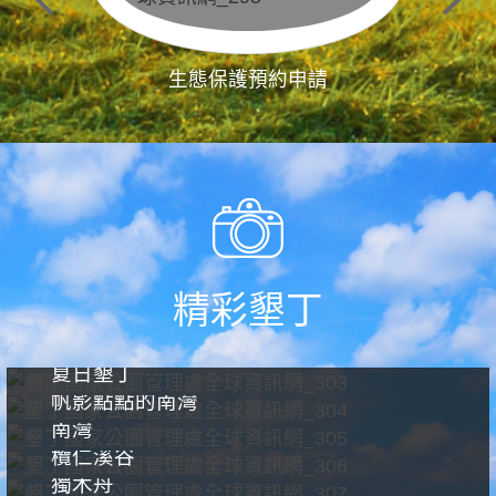
生態保護預約申請
精彩墾丁
夏日墾丁
帆影點點的南灣
南灣
欖仁溪谷
獨木舟