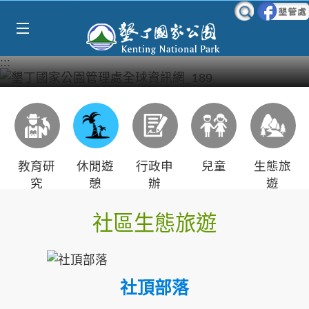
Select Language
▼
跳到主要內容區塊
:::
教育研
休閒遊
行政申
兒童
生態旅
究
憩
辦
遊
社區生態旅遊
社頂部落