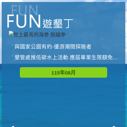
與國家公園有約-優游潮間探險者
墾管處推低碳水上活動 應屆畢業生限額免費參加
115年08月