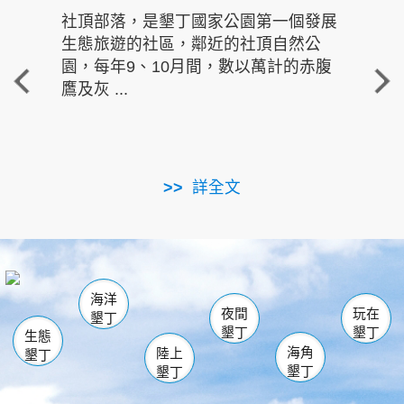
社頂部落，是墾丁國家公園第一個發展
龍水
生態旅遊的社區，鄰近的社頂自然公
的有
園，每年9、10月間，數以萬計的赤腹
重要
鷹及灰 ...
走進沁 
詳全文
南仁湖
龜山
海生館
滿州
出火
恆春
佳樂水
萬里桐
龍鑾潭自然中心
森林遊樂區
瓊麻館
南灣
關山
墾管處遊客中心
社頂公園
風吹沙
後壁湖
船帆石
白砂
海洋
龍磐公園
香蕉灣
貓鼻頭
砂島
龍坑
鵝鑾鼻
夜間
玩在
墾丁
墾丁
墾丁
生態
海角
陸上
墾丁
墾丁
墾丁