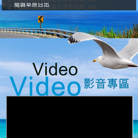
龍磐草原日出