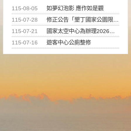
115-08-05
如夢幻泡影 應作如是觀
115-07-28
修正公告「墾丁國家公園限制水域遊憩活動之種類、範圍、時間及行為」，自即日生效。
115-07-21
國家太空中心為辦理2026台灣盃火箭競賽，陸、海、空域警戒及協調相關事宜，因颱風備案事宜
115-07-16
遊客中心公廁整修