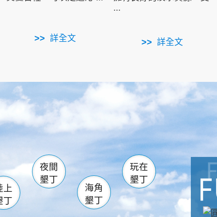
...
詳全文
詳全文
南仁湖
滿州
火
佳樂水
然中心
森林遊樂區
南灣
墾管處遊客中心
社頂公園
風吹沙
湖
船帆石
龍磐公園
香蕉灣
頭
砂島
龍坑
鵝鑾鼻
夜間
玩在
墾丁
墾丁
海角
陸上
墾丁
墾丁