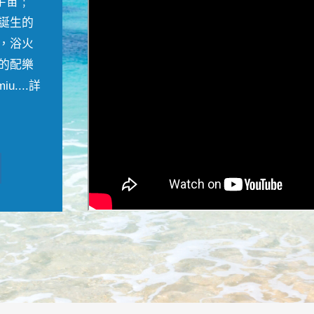
宇宙﹔
誕生的
，浴火
的配樂
....
詳