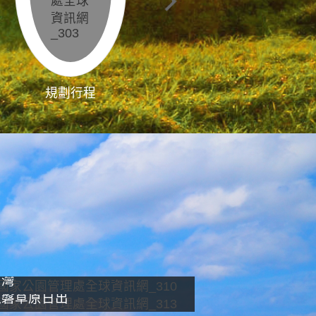
規劃行程
影像直播
南灣
龍磐草原日出