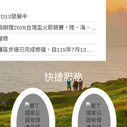
D13發展中
6台灣盃火箭競賽，陸、海、空域警戒及協調相關事宜，因颱風備案事宜
整修
，自115年7月13日（星期一）起恢復開放入園，歡迎民眾依規定申請入園....
快捷服務