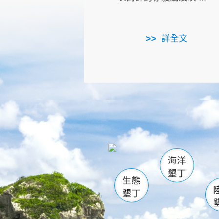
詳全文
龜山
海生館
出
恆春
萬里桐
龍鑾潭自
瓊麻館
關山
後壁
白砂
海洋
貓鼻
墾丁
生態
墾丁