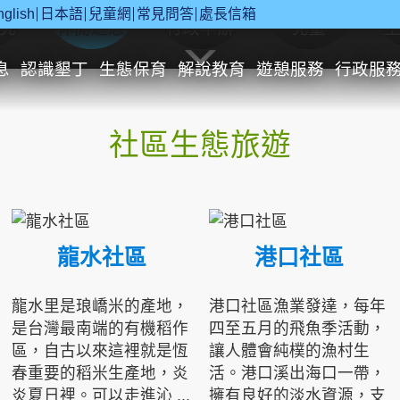
nglish
日本語
兒童網
常見問答
處長信箱
究
休閒遊憩
行政申辦
兒童
息
認識墾丁
生態保育
解說教育
遊憩服務
行政服
社區生態旅遊
龍水社區
港口社區
龍水里是琅嶠米的產地，
港口社區漁業發達，每年
是台灣最南端的有機稻作
四至五月的飛魚季活動，
區，自古以來這裡就是恆
讓人體會純樸的漁村生
春重要的稻米生產地，炎
活。港口溪出海口一帶，
炎夏日裡。可以走進沁 ...
擁有良好的淡水資源，支