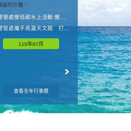
與國家公園有約-優游潮間
墾管處推低碳水上活動 應屆畢業生限額免費參加
墾管處推低碳水上活動 應屆畢業生限額
墾管處攜手南瀛天文館 打造沉浸式天文探索營隊
115年08月
115年07月
查看全年行事曆