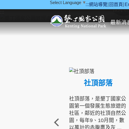
Select Language
▼
:::
網站導覽
回首頁
E
跳到主要內容區塊
教育研
:::
最新消
社頂部落
社頂部落，是墾丁國家公
園第一個發展生態旅遊的
社區，鄰近的社頂自然公
園，每年9、10月間，數
以萬計的赤腹鷹及灰 ...