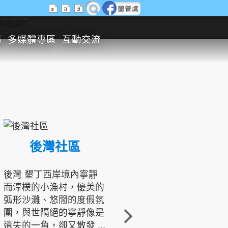
生態旅遊
務
多媒體專區
互動交流
後灣社區
國境之南生態文化發展協會
後灣 墾丁西岸境內寧靜
而淳樸的小漁村，優美的
龍坑地區為隆起的珊瑚礁
弧形沙灘、悠閒的度假氛
地形，由於地處鵝鑾鼻夾
圍，與世隔絕的寧靜像是
角的端點，冬季海浪拍打
遺失的一角，卻又散發 ...
著礁岸，旺盛的侵蝕作