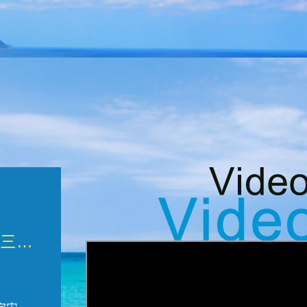
微觀墾丁三部曲 重生....