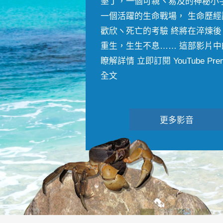
墾丁，一個可親ヽ易及的神秘小
一個活躍的生命戰場， 生命歷經
歡欣ヽ死亡的考驗 終將在淬煉後
重生，生生不息…… 這部影片中
瞭解詳情 立即訂閱 YouTube Premiu
全文
更多影音