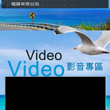
龍磐草原日出