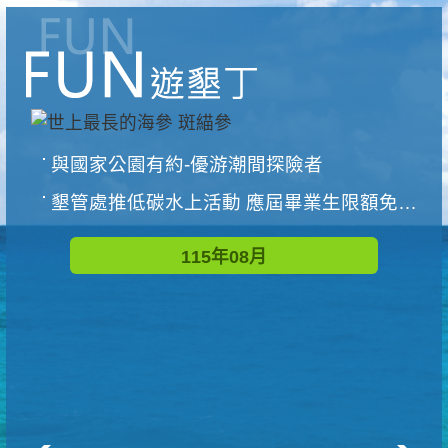
與國家公園有約-優游潮間探險者
墾管處推低碳水上活動 應屆畢業生限額免費參加
115年08月