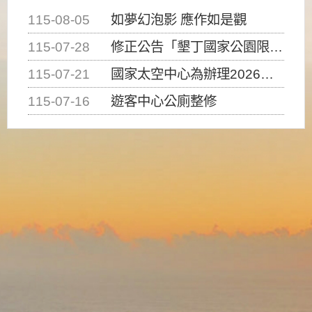
115-08-05
如夢幻泡影 應作如是觀
115-07-28
修正公告「墾丁國家公園限制水域遊憩活動之種類、範圍、時間及行為」，自即日生效。
115-07-21
國家太空中心為辦理2026台灣盃火箭競賽，陸、海、空域警戒及協調相關事宜，因颱風備案事宜
115-07-16
遊客中心公廁整修