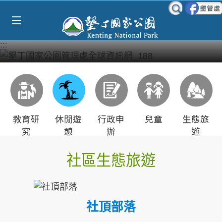
Select Language
▼
跳到主要內容區塊
:::
教育研
休閒遊
行政申
兒童
生態旅
究
憩
辦
遊
社區生態旅遊
社頂部落