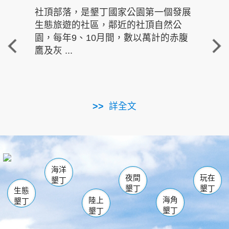
社頂部落，是墾丁國家公園第一個發展
龍水
生態旅遊的社區，鄰近的社頂自然公
的有
園，每年9、10月間，數以萬計的赤腹
重要
鷹及灰 ...
走進沁 
詳全文
南仁湖
龜山
海生館
滿州
出火
恆春
佳樂水
萬里桐
龍鑾潭自然中心
森林遊樂區
瓊麻館
南灣
關山
墾管處遊客中心
社頂公園
風吹沙
後壁湖
船帆石
白砂
海洋
龍磐公園
香蕉灣
貓鼻頭
砂島
龍坑
鵝鑾鼻
夜間
玩在
墾丁
墾丁
墾丁
生態
海角
陸上
墾丁
墾丁
墾丁