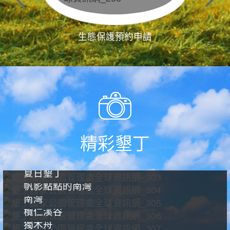
生態保護預約申請
精彩墾丁
夏日墾丁
帆影點點的南灣
南灣
欖仁溪谷
獨木舟