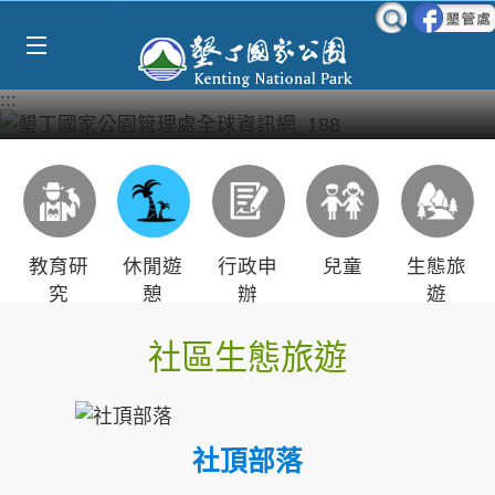
Select Language
▼
跳到主要內容區塊
:::
教育研
休閒遊
行政申
兒童
生態旅
究
憩
辦
遊
社區生態旅遊
社頂部落