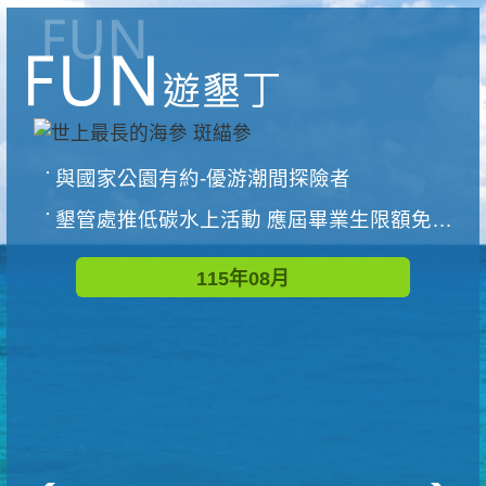
與國家公園有約-優游潮間探險者
墾管處推低碳水上活動 應屆畢業生限額免費參加
115年08月