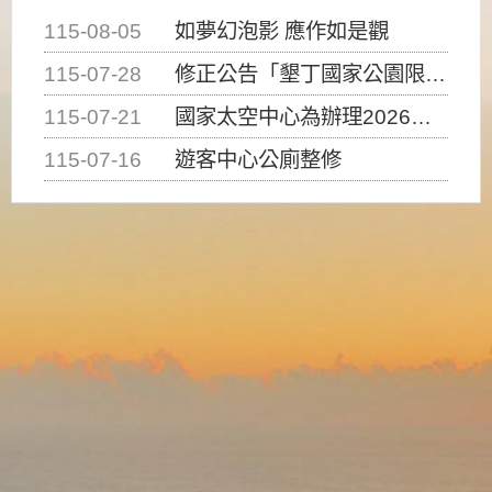
115-08-05
如夢幻泡影 應作如是觀
115-07-28
修正公告「墾丁國家公園限制水域遊憩活動之種類、範圍、時間及行為」，自即日生效。
115-07-21
國家太空中心為辦理2026台灣盃火箭競賽，陸、海、空域警戒及協調相關事宜，因颱風備案事宜
115-07-16
遊客中心公廁整修