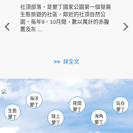
社頂部落，是墾丁國家公園第一個發展
龍水
生態旅遊的社區，鄰近的社頂自然公
的有
園，每年9、10月間，數以萬計的赤腹
重要
鷹及灰 ...
走進沁 
詳全文
南仁湖
龜山
海生館
滿州
出火
恆春
佳樂水
萬里桐
龍鑾潭自然中心
森林遊樂區
瓊麻館
南灣
關山
墾管處遊客中心
社頂公園
風吹沙
後壁湖
船帆石
白砂
海洋
龍磐公園
香蕉灣
貓鼻頭
砂島
龍坑
鵝鑾鼻
夜間
玩在
墾丁
墾丁
墾丁
生態
海角
陸上
墾丁
墾丁
墾丁