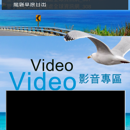
龍磐草原日出