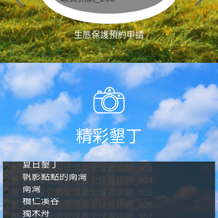
生態保護預約申請
精彩墾丁
夏日墾丁
帆影點點的南灣
南灣
欖仁溪谷
獨木舟