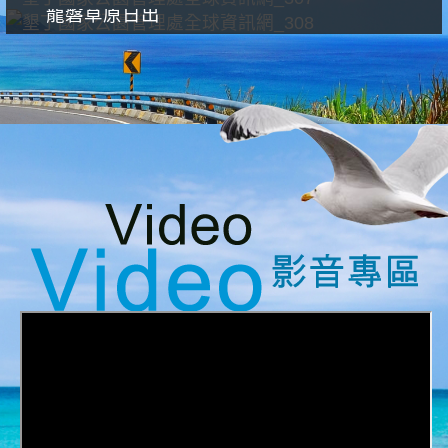
龍磐草原日出