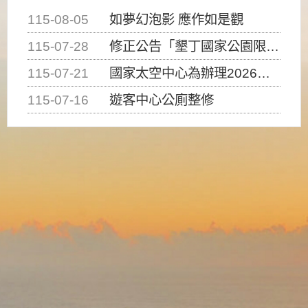
115-08-05
如夢幻泡影 應作如是觀
115-07-28
修正公告「墾丁國家公園限制水域遊憩活動之種類、範圍、時間及行為」，自即日生效。
115-07-21
國家太空中心為辦理2026台灣盃火箭競賽，陸、海、空域警戒及協調相關事宜，因颱風備案事宜
115-07-16
遊客中心公廁整修