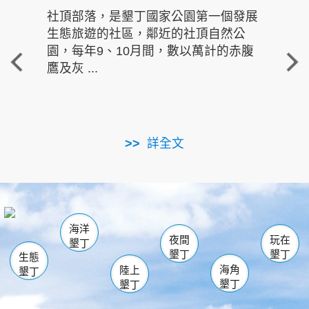
社頂部落，是墾丁國家公園第一個發展
龍水
生態旅遊的社區，鄰近的社頂自然公
的有
園，每年9、10月間，數以萬計的赤腹
重要
鷹及灰 ...
走進沁 
詳全文
南仁湖
龜山
海生館
滿州
出火
恆春
佳樂水
萬里桐
龍鑾潭自然中心
森林遊樂區
瓊麻館
南灣
關山
墾管處遊客中心
社頂公園
風吹沙
後壁湖
船帆石
白砂
海洋
龍磐公園
香蕉灣
貓鼻頭
砂島
龍坑
鵝鑾鼻
夜間
玩在
墾丁
墾丁
墾丁
生態
海角
陸上
墾丁
墾丁
墾丁