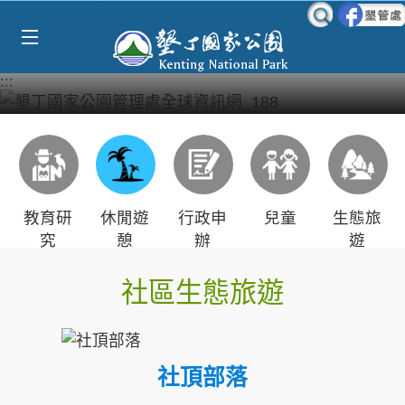
Select Language
▼
跳到主要內容區塊
:::
教育研
休閒遊
行政申
兒童
生態旅
究
憩
辦
遊
社區生態旅遊
社頂部落