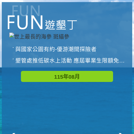
與國家公園有約-優游潮間探險者
墾管處推低碳水上活動 應屆畢業生限額免費參加
115年08月