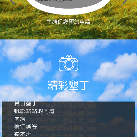
生態保護預約申請
精彩墾丁
夏日墾丁
帆影點點的南灣
南灣
欖仁溪谷
獨木舟