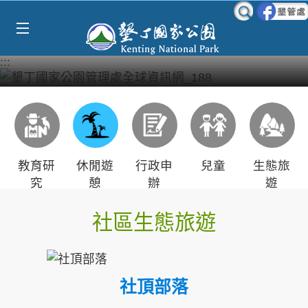
Select Language
▼
跳到主要內容區塊
:::
教育研
休閒遊
行政申
兒童
生態旅
究
憩
辦
遊
社區生態旅遊
社頂部落