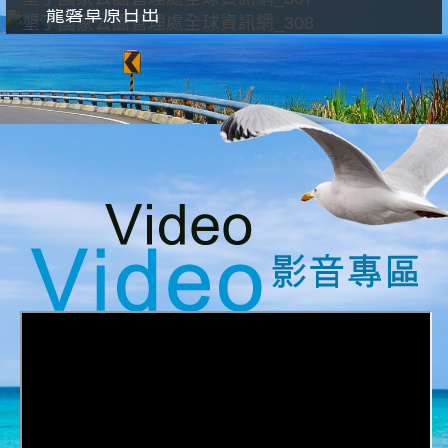
龍磐草原日出