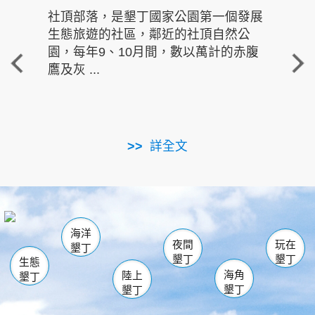
社頂部落，是墾丁國家公園第一個發展
龍水
生態旅遊的社區，鄰近的社頂自然公
的有
園，每年9、10月間，數以萬計的赤腹
重要
鷹及灰 ...
走進沁 
詳全文
南仁湖
龜山
海生館
滿州
出火
恆春
佳樂水
萬里桐
龍鑾潭自然中心
森林遊樂區
瓊麻館
南灣
關山
墾管處遊客中心
社頂公園
風吹沙
後壁湖
船帆石
白砂
海洋
龍磐公園
香蕉灣
貓鼻頭
砂島
龍坑
鵝鑾鼻
夜間
玩在
墾丁
墾丁
墾丁
生態
海角
陸上
墾丁
墾丁
墾丁