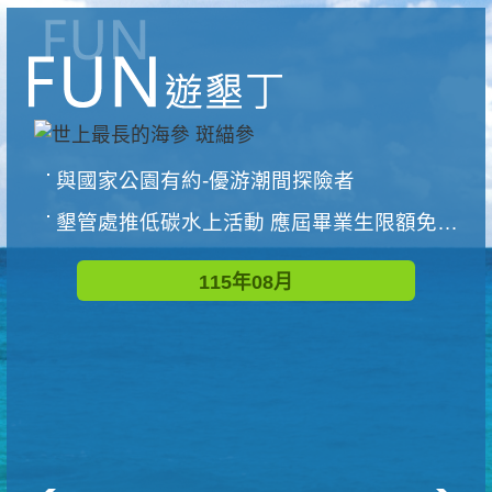
與國家公園有約-優游潮間探險者
墾管處推低碳水上活動 應屆畢業生限額免費參加
115年08月