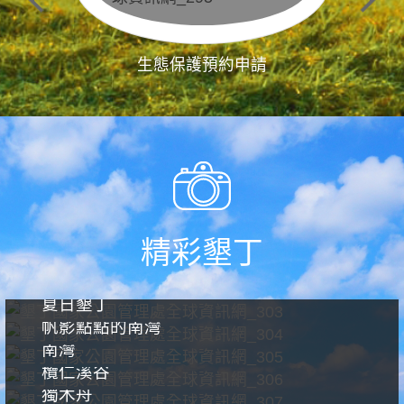
生態保護預約申請
精彩墾丁
夏日墾丁
帆影點點的南灣
南灣
欖仁溪谷
獨木舟