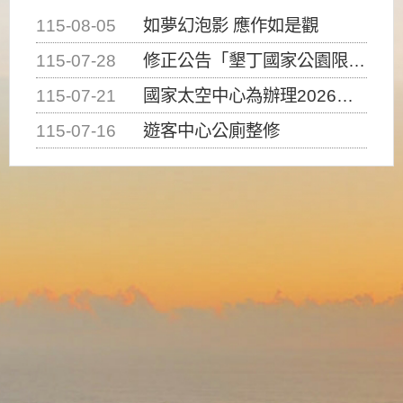
115-08-05
如夢幻泡影 應作如是觀
115-07-28
修正公告「墾丁國家公園限制水域遊憩活動之種類、範圍、時間及行為」，自即日生效。
115-07-21
國家太空中心為辦理2026台灣盃火箭競賽，陸、海、空域警戒及協調相關事宜，因颱風備案事宜
115-07-16
遊客中心公廁整修