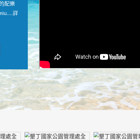
的配樂
....
詳