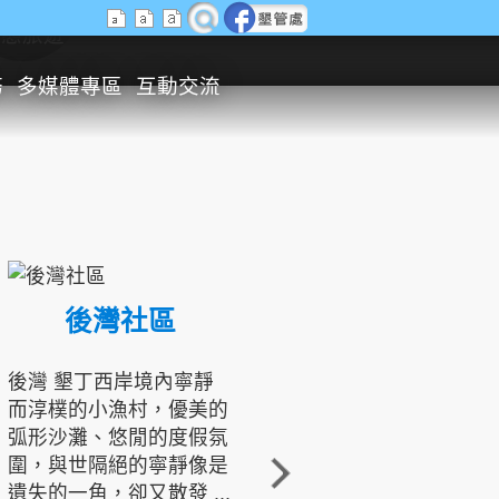
生態旅遊
務
多媒體專區
互動交流
後灣社區
國境之南生態文化發展協會
後灣 墾丁西岸境內寧靜
而淳樸的小漁村，優美的
龍坑地區為隆起的珊瑚礁
弧形沙灘、悠閒的度假氛
地形，由於地處鵝鑾鼻夾
圍，與世隔絕的寧靜像是
角的端點，冬季海浪拍打
遺失的一角，卻又散發 ...
著礁岸，旺盛的侵蝕作