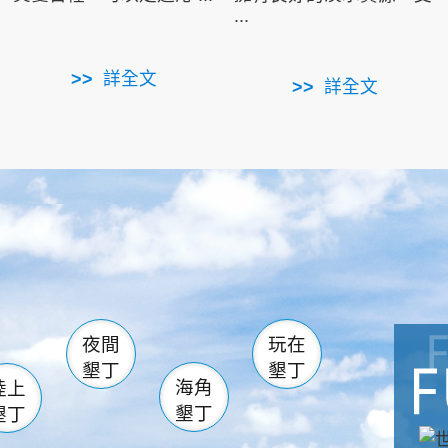
...
詳全文
詳全文
南仁湖
滿州
火
佳樂水
然中心
森林遊樂區
南灣
墾管處遊客中心
社頂公園
風吹沙
湖
船帆石
龍磐公園
香蕉灣
頭
砂島
龍坑
鵝鑾鼻
夜間
玩在
墾丁
墾丁
海角
陸上
墾丁
墾丁