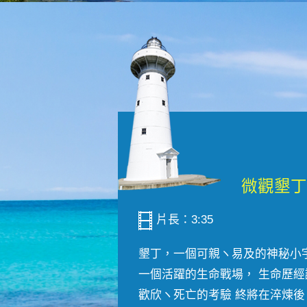
片長：3:35
墾丁，一個可親ヽ易及的神秘小
一個活躍的生命戰場， 生命歷經
歡欣ヽ死亡的考驗 終將在淬煉後