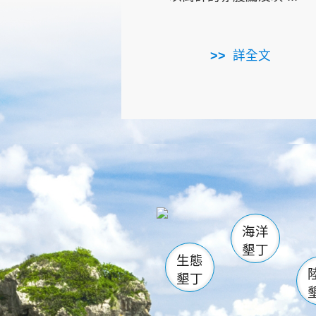
詳全文
龜山
海生館
出
恆春
萬里桐
龍鑾潭自
瓊麻館
關山
後壁
白砂
海洋
貓鼻
墾丁
生態
墾丁