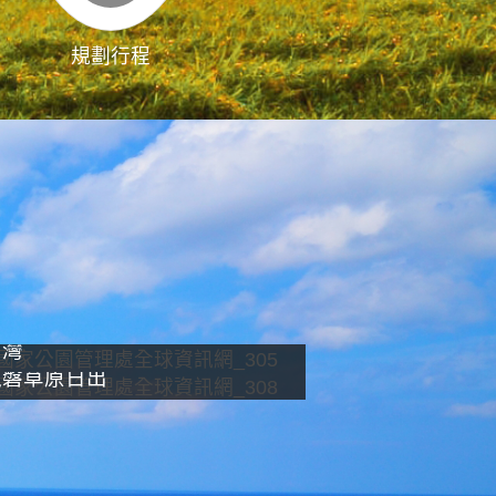
規劃行程
影像直播
南灣
龍磐草原日出