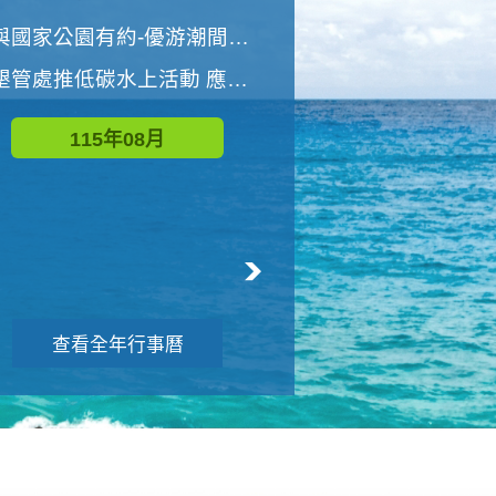
世界地球清潔日 墾管處辦理「2026年墾丁國家公園沙灘淨灘活動」
與國家公園有約-優游潮間探險者
墾管處推低碳水上活動 應屆畢業生限額免費參加
115年09月
115年08月
查看全年行事曆