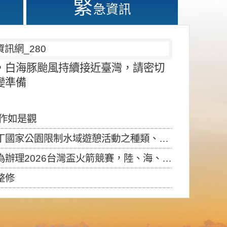
緊
急資訊
，白海豚颱風持續接近臺灣，請密切
變準備
應作如是觀
園限制水域遊憩活動之種類、範圍、時間及行為」，自即日生效。
6台灣盃火箭競賽，陸、海、空域警戒及協調相關事宜，因颱風備案事宜
整修