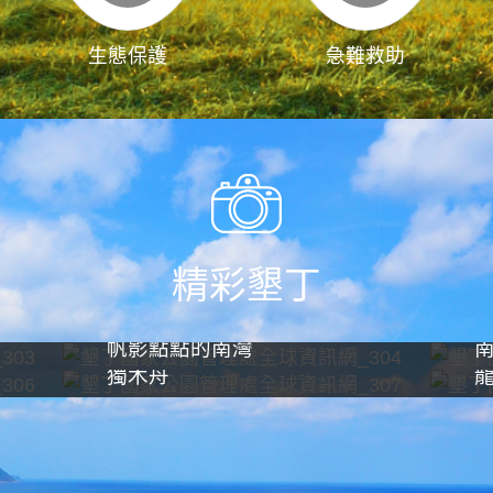
生態保護
急難救助
精彩墾丁
帆影點點的南灣
獨木舟