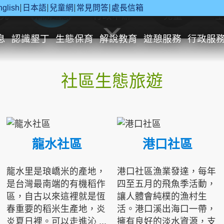
nglish
日本語
兒童網
常見問答
處長信箱
究
休閒遊憩
行政申辦
兒童
息
認識墾丁
生態保育
解說教育
遊憩服務
行政服
社區生態旅遊
龍水社區
港口社區
龍水里是琅嶠米的產地，
港口社區漁業發達，每年
是台灣最南端的有機稻作
四至五月的飛魚季活動，
區，自古以來這裡就是恆
讓人體會純樸的漁村生
春重要的稻米生產地，炎
活。港口溪出海口一帶，
炎夏日裡。可以走進沁 ...
擁有良好的淡水資源，支