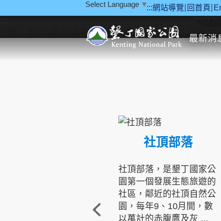
Select Language
▼
:::
網站導覽
回首頁
E
跳到主要內容區塊
教育研
:::
最新消
社頂部落
社頂部落，是墾丁國家公
園第一個發展生態旅遊的
社區，鄰近的社頂自然公
園，每年9、10月間，數
以萬計的赤腹鷹及灰 ...