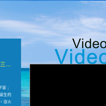
微觀墾丁三部曲 重生....
宇宙﹔
誕生的
，浴火