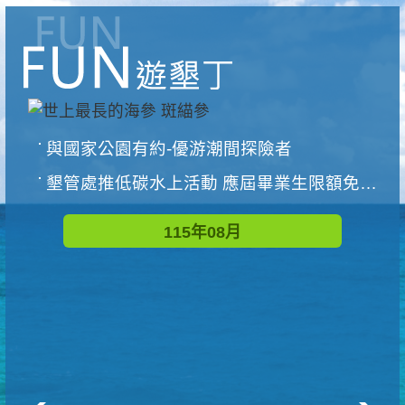
與國家公園有約-優游潮間探險者
墾管處推低碳水上活動 應屆畢業生限額免費參加
115年08月