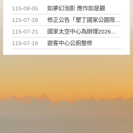
115-08-05
如夢幻泡影 應作如是觀
115-07-28
修正公告「墾丁國家公園限制水域遊憩活動之種類、範圍、時間及行為」，自即日生效。
115-07-21
國家太空中心為辦理2026台灣盃火箭競賽，陸、海、空域警戒及協調相關事宜，因颱風備案事宜
115-07-16
遊客中心公廁整修