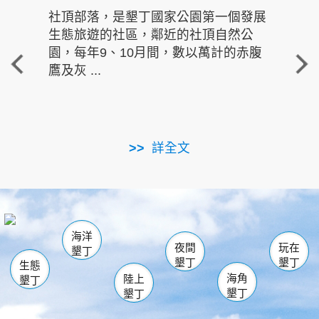
社頂部落，是墾丁國家公園第一個發展
龍水
生態旅遊的社區，鄰近的社頂自然公
的有
園，每年9、10月間，數以萬計的赤腹
重要
鷹及灰 ...
走進沁 
詳全文
南仁湖
龜山
海生館
滿州
出火
恆春
佳樂水
萬里桐
龍鑾潭自然中心
森林遊樂區
瓊麻館
南灣
關山
墾管處遊客中心
社頂公園
風吹沙
後壁湖
船帆石
白砂
海洋
龍磐公園
香蕉灣
貓鼻頭
砂島
龍坑
鵝鑾鼻
夜間
玩在
墾丁
墾丁
墾丁
生態
海角
陸上
墾丁
墾丁
墾丁