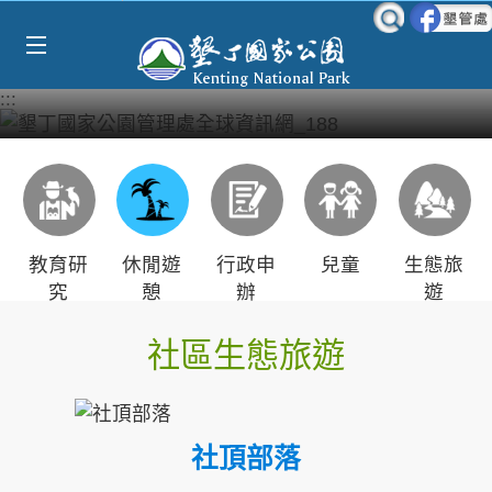
Select Language
▼
跳到主要內容區塊
:::
教育研
休閒遊
行政申
兒童
生態旅
究
憩
辦
遊
社區生態旅遊
社頂部落