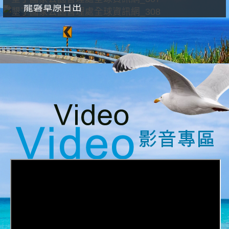
龍磐草原日出