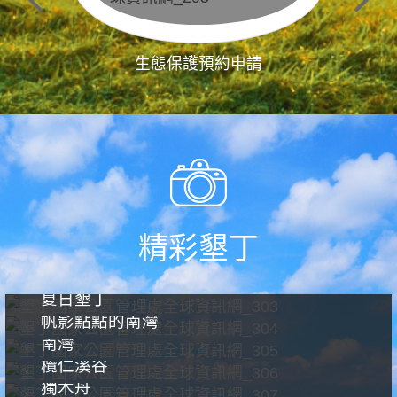
生態保護預約申請
精彩墾丁
夏日墾丁
帆影點點的南灣
南灣
欖仁溪谷
獨木舟