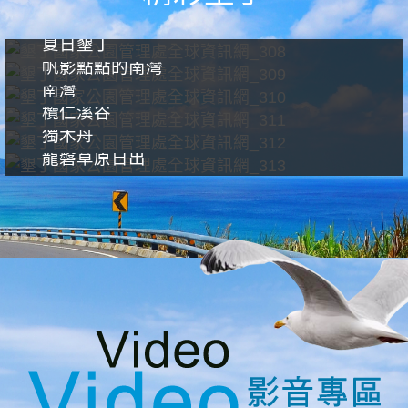
夏日墾丁
帆影點點的南灣
南灣
欖仁溪谷
獨木舟
龍磐草原日出