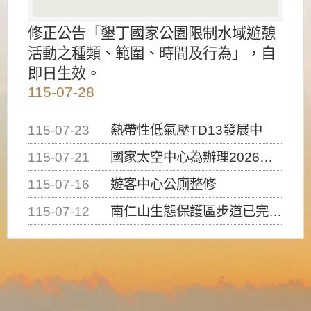
修正公告「墾丁國家公園限制水域遊憩
活動之種類、範圍、時間及行為」，自
即日生效。
115-07-28
115-07-23
熱帶性低氣壓TD13發展中
115-07-21
國家太空中心為辦理2026台灣盃火箭競賽，陸、海、空域警戒及協調相關事宜，因颱風備案事宜
115-07-16
遊客中心公廁整修
115-07-12
南仁山生態保護區步道已完成修復，自115年7月13日（星期一）起恢復開放入園，歡迎民眾依規定申請入園....