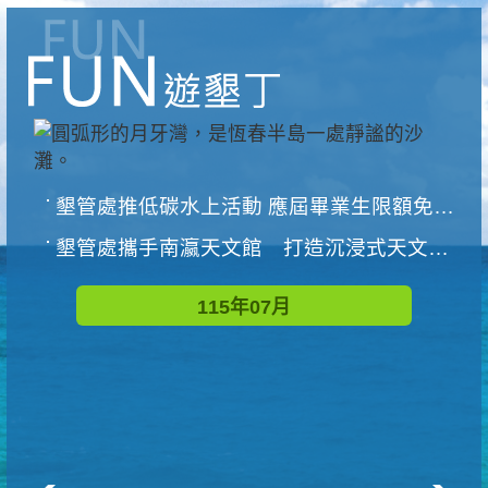
墾管處推低碳水上活動 應屆畢業生限額免費參加
墾管處攜手南瀛天文館 打造沉浸式天文探索營隊
115年07月