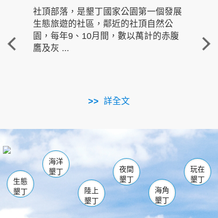
社頂部落，是墾丁國家公園第一個發展
龍水
生態旅遊的社區，鄰近的社頂自然公
的有
園，每年9、10月間，數以萬計的赤腹
重要
鷹及灰 ...
走進沁 
詳全文
南仁湖
龜山
海生館
滿州
出火
恆春
佳樂水
萬里桐
龍鑾潭自然中心
森林遊樂區
瓊麻館
南灣
關山
墾管處遊客中心
社頂公園
風吹沙
後壁湖
船帆石
白砂
海洋
龍磐公園
香蕉灣
貓鼻頭
砂島
龍坑
鵝鑾鼻
夜間
玩在
墾丁
墾丁
墾丁
生態
海角
陸上
墾丁
墾丁
墾丁