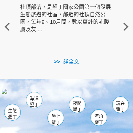
社頂部落，是墾丁國家公園第一個發展
龍水
生態旅遊的社區，鄰近的社頂自然公
的有
園，每年9、10月間，數以萬計的赤腹
重要
鷹及灰 ...
走進沁 
詳全文
南仁湖
龜山
海生館
滿州
出火
恆春
佳樂水
萬里桐
龍鑾潭自然中心
森林遊樂區
瓊麻館
南灣
關山
墾管處遊客中心
社頂公園
風吹沙
後壁湖
船帆石
白砂
海洋
龍磐公園
香蕉灣
貓鼻頭
砂島
龍坑
鵝鑾鼻
夜間
玩在
墾丁
墾丁
墾丁
生態
海角
陸上
墾丁
墾丁
墾丁