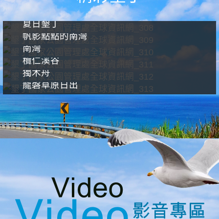
夏日墾丁
帆影點點的南灣
南灣
欖仁溪谷
獨木舟
龍磐草原日出