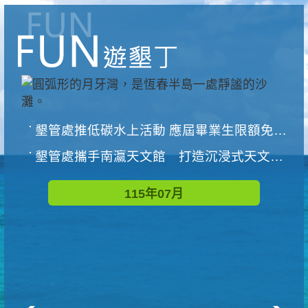
墾管處推低碳水上活動 應屆畢業生限額免費參加
墾管處攜手南瀛天文館 打造沉浸式天文探索營隊
115年07月