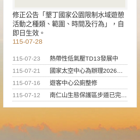
修正公告「墾丁國家公園限制水域遊憩
活動之種類、範圍、時間及行為」，自
即日生效。
115-07-28
115-07-23
熱帶性低氣壓TD13發展中
115-07-21
國家太空中心為辦理2026台灣盃火箭競賽，陸、海、空域警戒及協調相關事宜，因颱風備案事宜
115-07-16
遊客中心公廁整修
115-07-12
南仁山生態保護區步道已完成修復，自115年7月13日（星期一）起恢復開放入園，歡迎民眾依規定申請入園....