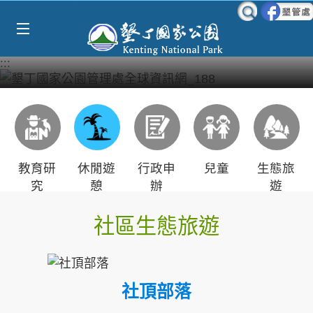
Select Language
▼
跳到主要內容區塊
:::
教育研
休閒遊
行政申
兒童
生態旅
究
憩
辦
遊
社區生態旅遊
社頂部落