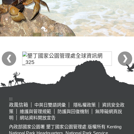
:::
政風信箱
中英日雙語詞彙
隱私權政策
資訊安全政
策
維護與管理規範
防護與回復機制
無障礙網頁說
明
網站資料開放宣告
內政部國家公園署 墾丁國家公園管理處 版權所有 Kenting
National Park Headquarters, National Park Service,