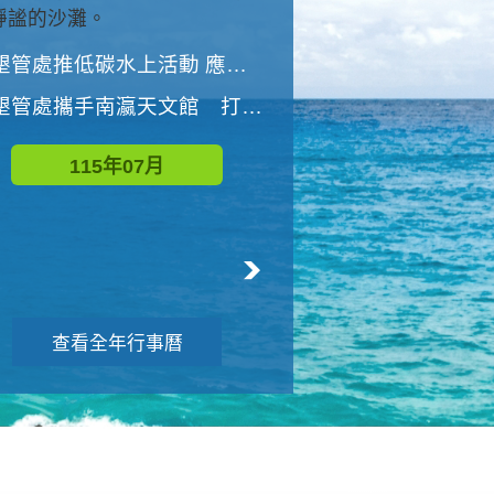
與國家公園有約-優游潮間
墾管處推低碳水上活動 應屆畢業生限額免費參加
墾管處推低碳水上活動 應屆畢業生限額
墾管處攜手南瀛天文館 打造沉浸式天文探索營隊
115年08月
115年07月
查看全年行事曆