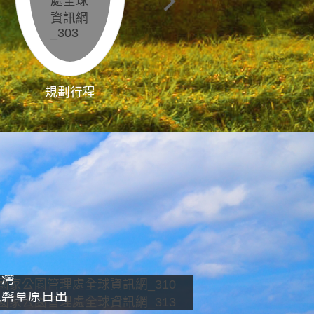
規劃行程
影像直播
南灣
龍磐草原日出