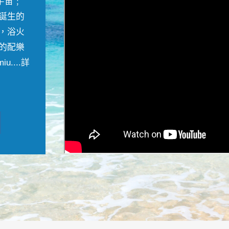
宇宙﹔
誕生的
，浴火
的配樂
....
詳