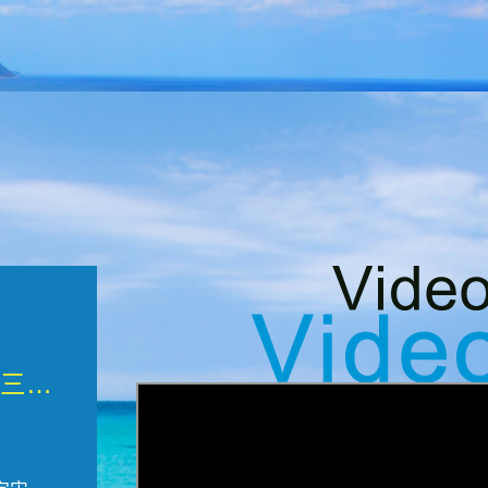
微觀墾丁三部曲 重生....