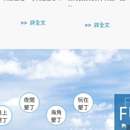
...
詳全文
詳全文
南仁湖
滿州
火
佳樂水
然中心
森林遊樂區
南灣
墾管處遊客中心
社頂公園
風吹沙
湖
船帆石
龍磐公園
香蕉灣
頭
砂島
龍坑
鵝鑾鼻
夜間
玩在
墾丁
墾丁
海角
陸上
墾丁
墾丁