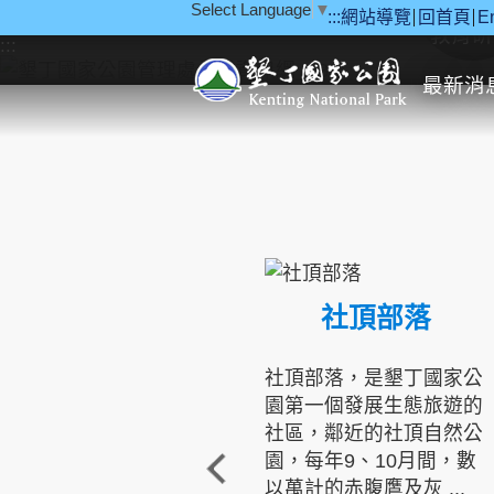
Select Language
▼
:::
網站導覽
回首頁
E
跳到主要內容區塊
教育研
:::
最新消
社頂部落
社頂部落，是墾丁國家公
園第一個發展生態旅遊的
社區，鄰近的社頂自然公
園，每年9、10月間，數
以萬計的赤腹鷹及灰 ...