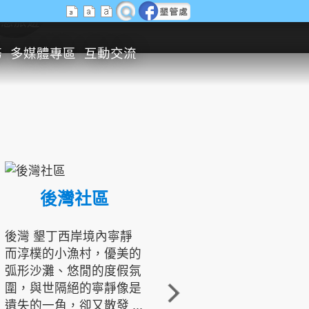
生態旅遊
務
多媒體專區
互動交流
後灣社區
國境之南生態文化發展協會
後灣 墾丁西岸境內寧靜
而淳樸的小漁村，優美的
龍坑地區為隆起的珊瑚礁
弧形沙灘、悠閒的度假氛
地形，由於地處鵝鑾鼻夾
圍，與世隔絕的寧靜像是
角的端點，冬季海浪拍打
遺失的一角，卻又散發 ...
著礁岸，旺盛的侵蝕作