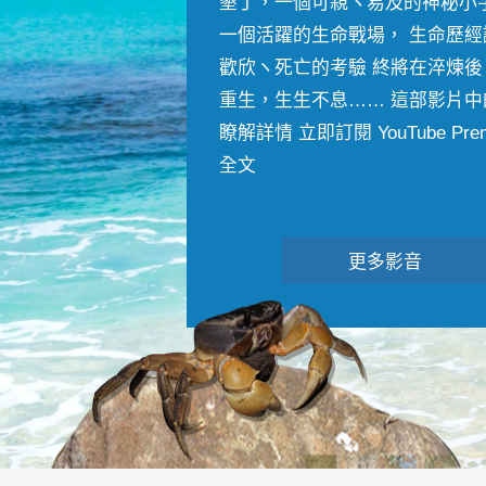
墾丁，一個可親ヽ易及的神秘小
一個活躍的生命戰場， 生命歷經
歡欣ヽ死亡的考驗 終將在淬煉後
重生，生生不息…… 這部影片中
瞭解詳情 立即訂閱 YouTube Premiu
全文
更多影音