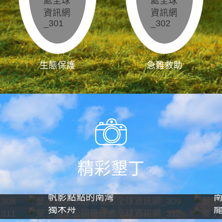
生態保護
急難救助
精彩墾丁
帆影點點的南灣
獨木舟