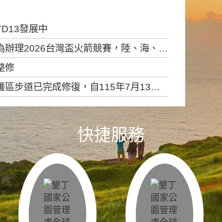
D13發展中
6台灣盃火箭競賽，陸、海、空域警戒及協調相關事宜，因颱風備案事宜
整修
，自115年7月13日（星期一）起恢復開放入園，歡迎民眾依規定申請入園....
快捷服務