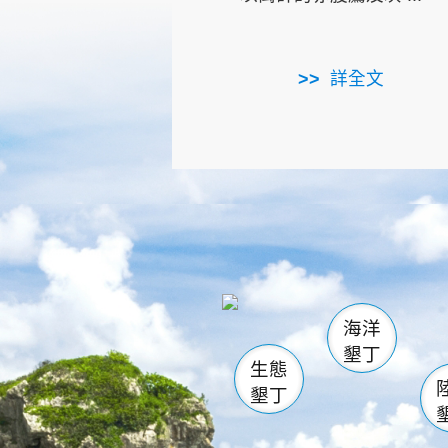
詳全文
龜山
海生館
出
恆春
萬里桐
龍鑾潭自
瓊麻館
關山
後壁
白砂
海洋
貓鼻
墾丁
生態
墾丁