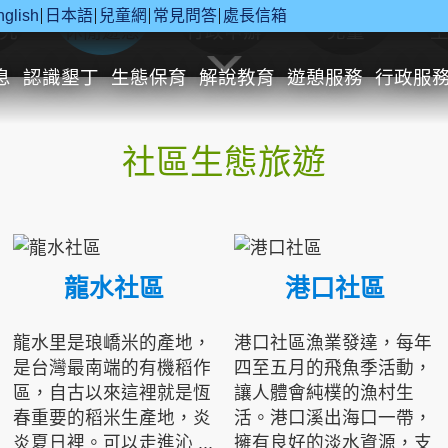
nglish
日本語
兒童網
常見問答
處長信箱
究
休閒遊憩
行政申辦
兒童
息
認識墾丁
生態保育
解說教育
遊憩服務
行政服
社區生態旅遊
龍水社區
港口社區
龍水里是琅嶠米的產地，
港口社區漁業發達，每年
是台灣最南端的有機稻作
四至五月的飛魚季活動，
區，自古以來這裡就是恆
讓人體會純樸的漁村生
春重要的稻米生產地，炎
活。港口溪出海口一帶，
炎夏日裡。可以走進沁 ...
擁有良好的淡水資源，支