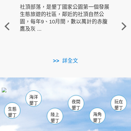
社頂部落，是墾丁國家公園第一個發展
龍水
生態旅遊的社區，鄰近的社頂自然公
的有
園，每年9、10月間，數以萬計的赤腹
重要
鷹及灰 ...
走進沁 
詳全文
南仁湖
龜山
海生館
滿州
出火
恆春
佳樂水
萬里桐
龍鑾潭自然中心
森林遊樂區
瓊麻館
南灣
關山
墾管處遊客中心
社頂公園
風吹沙
後壁湖
船帆石
白砂
海洋
龍磐公園
香蕉灣
貓鼻頭
砂島
龍坑
鵝鑾鼻
夜間
玩在
墾丁
墾丁
墾丁
生態
海角
陸上
墾丁
墾丁
墾丁