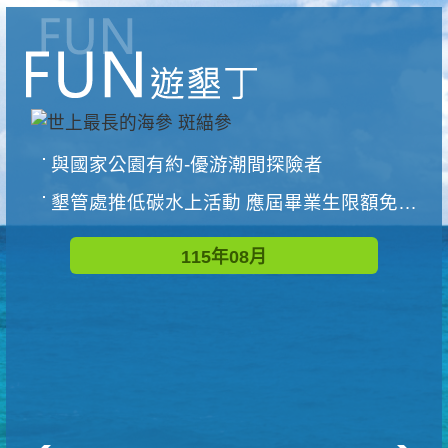
與國家公園有約-優游潮間探險者
墾管處推低碳水上活動 應屆畢業生限額免費參加
115年08月