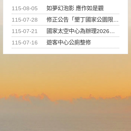
115-08-05
如夢幻泡影 應作如是觀
115-07-28
修正公告「墾丁國家公園限制水域遊憩活動之種類、範圍、時間及行為」，自即日生效。
115-07-21
國家太空中心為辦理2026台灣盃火箭競賽，陸、海、空域警戒及協調相關事宜，因颱風備案事宜
115-07-16
遊客中心公廁整修