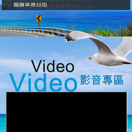
龍磐草原日出