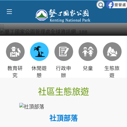
Select Language
▼
跳到主要內容區塊
:::
教育研
休閒遊
行政申
兒童
生態旅
究
憩
辦
遊
社區生態旅遊
社頂部落