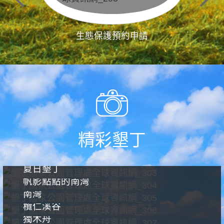
生態保護預約申請
精彩墾丁
夏日墾丁
帆影點點的南灣
南灣
欖仁溪谷
獨木舟