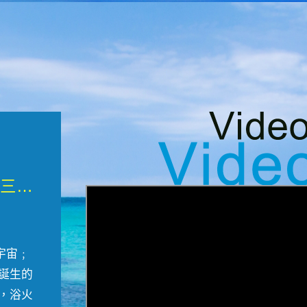
微觀墾丁三部曲 重生....
宇宙﹔
誕生的
，浴火