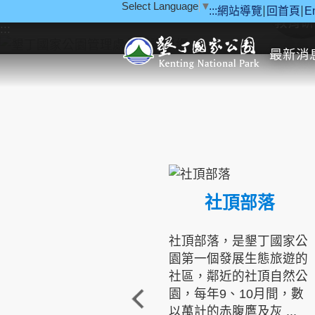
Select Language
▼
:::
網站導覽
回首頁
E
跳到主要內容區塊
教育研
:::
最新消
社頂部落
社頂部落，是墾丁國家公
園第一個發展生態旅遊的
社區，鄰近的社頂自然公
園，每年9、10月間，數
以萬計的赤腹鷹及灰 ...