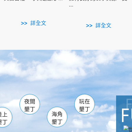
...
詳全文
詳全文
南仁湖
滿州
火
佳樂水
然中心
森林遊樂區
南灣
墾管處遊客中心
社頂公園
風吹沙
湖
船帆石
龍磐公園
香蕉灣
頭
砂島
龍坑
鵝鑾鼻
夜間
玩在
墾丁
墾丁
海角
陸上
墾丁
墾丁