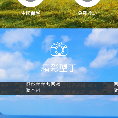
生態保護
急難救助
精彩墾丁
帆影點點的南灣
獨木舟