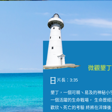
片長：3:35
墾丁，一個可親ヽ易及的神秘小
一個活躍的生命戰場， 生命歷經
歡欣ヽ死亡的考驗 終將在淬煉後