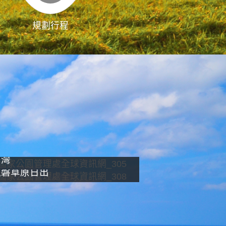
規劃行程
影像直播
南灣
龍磐草原日出