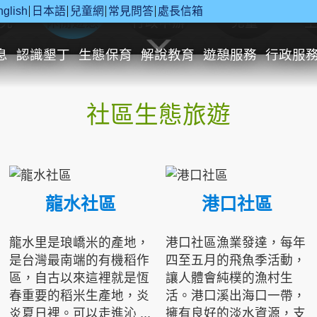
nglish
日本語
兒童網
常見問答
處長信箱
究
休閒遊憩
行政申辦
兒童
息
認識墾丁
生態保育
解說教育
遊憩服務
行政服
社區生態旅遊
龍水社區
港口社區
龍水里是琅嶠米的產地，
港口社區漁業發達，每年
是台灣最南端的有機稻作
四至五月的飛魚季活動，
區，自古以來這裡就是恆
讓人體會純樸的漁村生
春重要的稻米生產地，炎
活。港口溪出海口一帶，
炎夏日裡。可以走進沁 ...
擁有良好的淡水資源，支