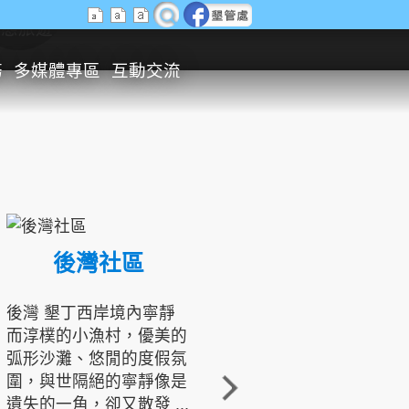
生態旅遊
務
多媒體專區
互動交流
後灣社區
國境之南生態文化發展協會
後灣 墾丁西岸境內寧靜
而淳樸的小漁村，優美的
龍坑地區為隆起的珊瑚礁
弧形沙灘、悠閒的度假氛
地形，由於地處鵝鑾鼻夾
圍，與世隔絕的寧靜像是
角的端點，冬季海浪拍打
遺失的一角，卻又散發 ...
著礁岸，旺盛的侵蝕作