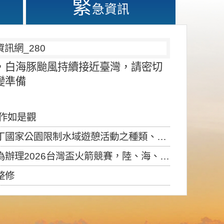
緊
急資訊
，白海豚颱風持續接近臺灣，請密切
變準備
應作如是觀
園限制水域遊憩活動之種類、範圍、時間及行為」，自即日生效。
6台灣盃火箭競賽，陸、海、空域警戒及協調相關事宜，因颱風備案事宜
整修