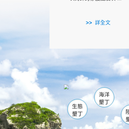
詳全文
龜山
海生館
出
恆春
萬里桐
龍鑾潭自
瓊麻館
關山
後壁
白砂
海洋
貓鼻
墾丁
生態
墾丁