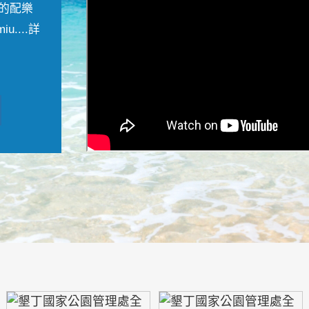
的配樂
....
詳