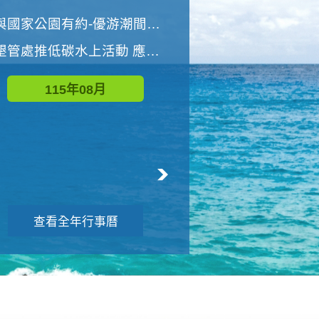
世界地球清潔日 墾管處辦理「2026年墾丁國家公園沙灘淨灘活動」
與國家公園有約-優游潮間探險者
墾管處推低碳水上活動 應屆畢業生限額免費參加
115年09月
115年08月
查看全年行事曆