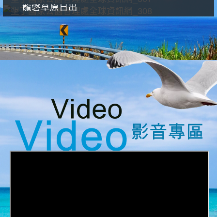
龍磐草原日出