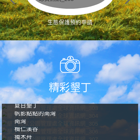
生態保護預約申請
精彩墾丁
夏日墾丁
帆影點點的南灣
南灣
欖仁溪谷
獨木舟