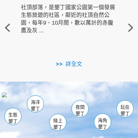
社頂部落，是墾丁國家公園第一個發展
龍水
生態旅遊的社區，鄰近的社頂自然公
的有
園，每年9、10月間，數以萬計的赤腹
重要
鷹及灰 ...
走進沁 
詳全文
南仁湖
龜山
海生館
滿州
出火
恆春
佳樂水
萬里桐
龍鑾潭自然中心
森林遊樂區
瓊麻館
南灣
關山
墾管處遊客中心
社頂公園
風吹沙
後壁湖
船帆石
白砂
海洋
龍磐公園
香蕉灣
貓鼻頭
砂島
龍坑
鵝鑾鼻
夜間
玩在
墾丁
墾丁
墾丁
生態
海角
陸上
墾丁
墾丁
墾丁