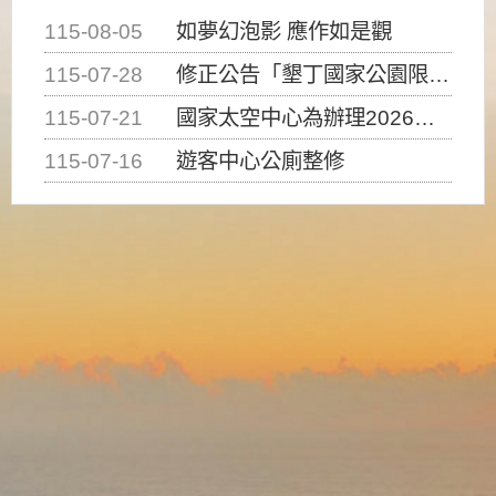
115-08-05
如夢幻泡影 應作如是觀
115-07-28
修正公告「墾丁國家公園限制水域遊憩活動之種類、範圍、時間及行為」，自即日生效。
115-07-21
國家太空中心為辦理2026台灣盃火箭競賽，陸、海、空域警戒及協調相關事宜，因颱風備案事宜
115-07-16
遊客中心公廁整修