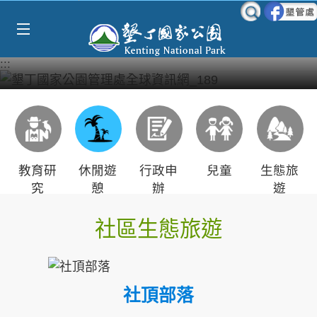
Select Language
▼
跳到主要內容區塊
:::
教育研
休閒遊
行政申
兒童
生態旅
究
憩
辦
遊
社區生態旅遊
社頂部落