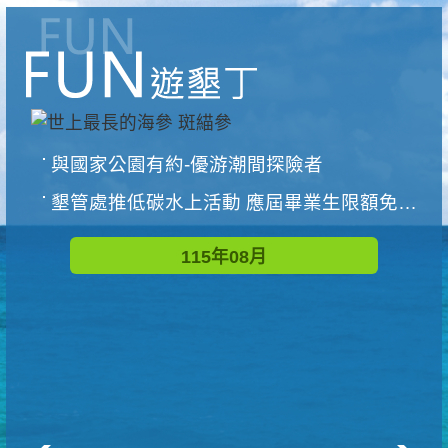
與國家公園有約-優游潮間探險者
墾管處推低碳水上活動 應屆畢業生限額免費參加
115年08月