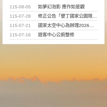
115-08-05
如夢幻泡影 應作如是觀
115-07-28
修正公告「墾丁國家公園限制水域遊憩活動之種類、範圍、時間及行為」，自即日生效。
115-07-21
國家太空中心為辦理2026台灣盃火箭競賽，陸、海、空域警戒及協調相關事宜，因颱風備案事宜
115-07-16
遊客中心公廁整修