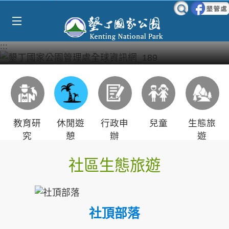
Select Language
▼
跳到主要內容區塊
:::
教育研
休閒遊
行政申
兒童
生態旅
究
憩
辦
遊
社區生態旅遊
社頂部落