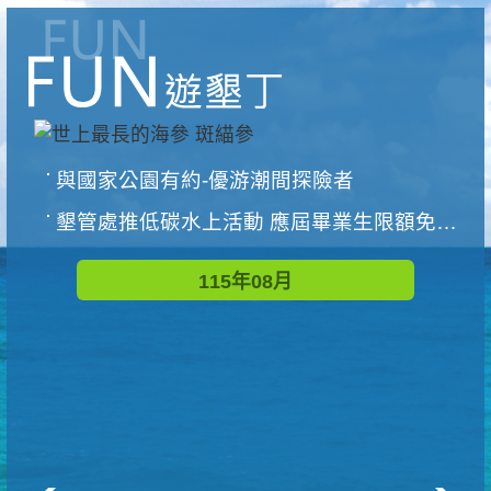
與國家公園有約-優游潮間探險者
墾管處推低碳水上活動 應屆畢業生限額免費參加
115年08月