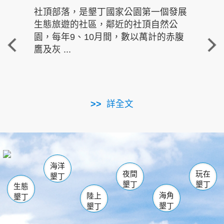
社頂部落，是墾丁國家公園第一個發展
龍水
生態旅遊的社區，鄰近的社頂自然公
的有
園，每年9、10月間，數以萬計的赤腹
重要
鷹及灰 ...
走進沁 
詳全文
南仁湖
龜山
海生館
滿州
出火
恆春
佳樂水
萬里桐
龍鑾潭自然中心
森林遊樂區
瓊麻館
南灣
關山
墾管處遊客中心
社頂公園
風吹沙
後壁湖
船帆石
白砂
海洋
龍磐公園
香蕉灣
貓鼻頭
砂島
龍坑
鵝鑾鼻
夜間
玩在
墾丁
墾丁
墾丁
生態
海角
陸上
墾丁
墾丁
墾丁