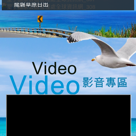
龍磐草原日出