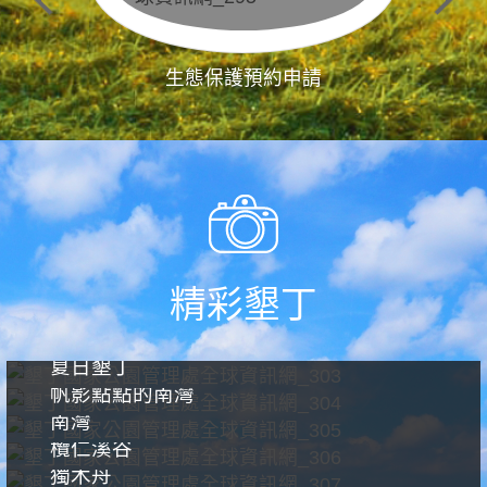
生態保護預約申請
精彩墾丁
夏日墾丁
帆影點點的南灣
南灣
欖仁溪谷
獨木舟