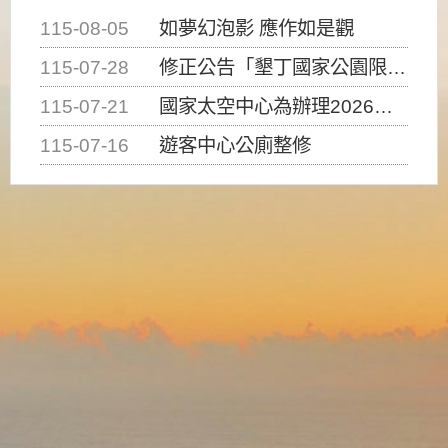
115-08-05
如夢幻泡影 應作如是觀
115-07-28
修正公告「墾丁國家公園限制水域遊憩活動之種類、範圍、時間及行為」，自即日生效。
115-07-21
國家太空中心為辦理2026台灣盃火箭競賽，陸、海、空域警戒及協調相關事宜，因颱風備案事宜
115-07-16
遊客中心公廁整修