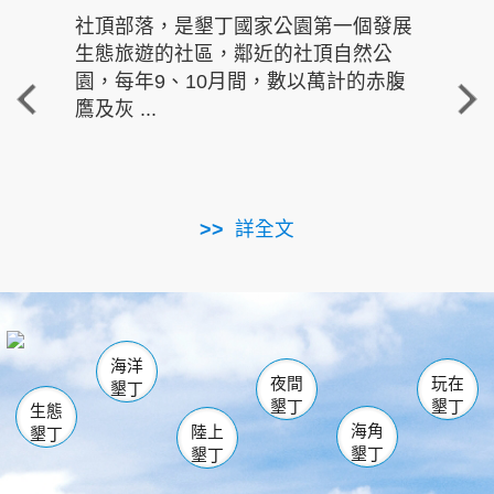
社頂部落，是墾丁國家公園第一個發展
龍水
生態旅遊的社區，鄰近的社頂自然公
的有
園，每年9、10月間，數以萬計的赤腹
重要
鷹及灰 ...
走進沁 
詳全文
南仁湖
龜山
海生館
滿州
出火
恆春
佳樂水
萬里桐
龍鑾潭自然中心
森林遊樂區
瓊麻館
南灣
關山
墾管處遊客中心
社頂公園
風吹沙
後壁湖
船帆石
白砂
海洋
龍磐公園
香蕉灣
貓鼻頭
砂島
龍坑
鵝鑾鼻
夜間
玩在
墾丁
墾丁
墾丁
生態
海角
陸上
墾丁
墾丁
墾丁