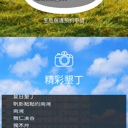
生態保護預約申請
精彩墾丁
夏日墾丁
帆影點點的南灣
南灣
欖仁溪谷
獨木舟