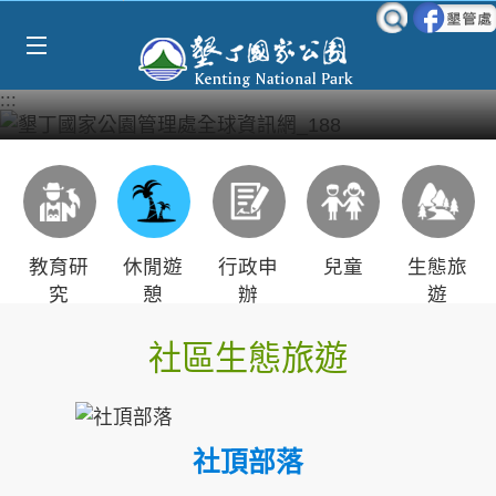
Select Language
▼
跳到主要內容區塊
:::
教育研
休閒遊
行政申
兒童
生態旅
究
憩
辦
遊
社區生態旅遊
社頂部落