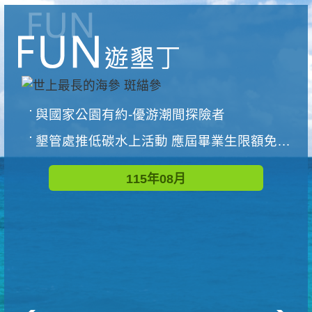
與國家公園有約-優游潮間探險者
墾管處推低碳水上活動 應屆畢業生限額免費參加
115年08月