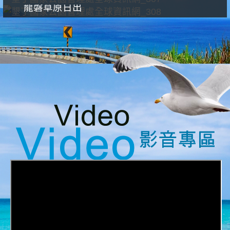
龍磐草原日出