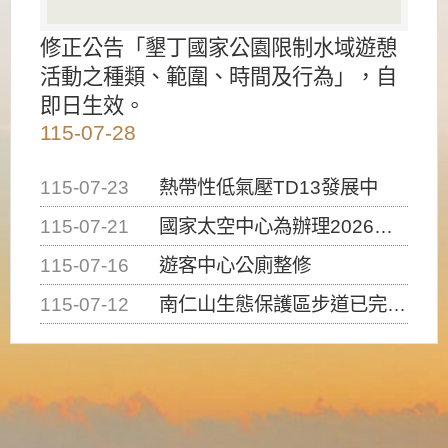
修正公告「墾丁國家公園限制水域遊憩
活動之種類、範圍、時間及行為」，自
即日生效。
115-07-28
115-07-23
熱帶性低氣壓TD13發展中
115-07-21
國家太空中心為辦理2026台灣盃火箭競賽，陸、海、空域警戒及協調相關事宜，因颱風備案事宜
115-07-16
遊客中心公廁整修
115-07-12
南仁山生態保護區步道已完成修復，自115年7月13日（星期一）起恢復開放入園，歡迎民眾依規定申請入園....