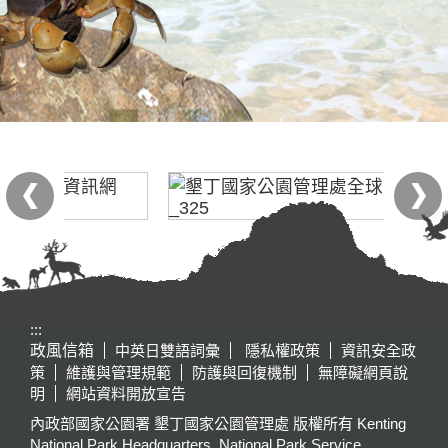
:::
政風信箱
中英日雙語詞彙
隱私權政策
資訊安全政
策
維護與管理規範
防護與回復機制
無障礙網頁說
明
網站資料開放宣告
內政部國家公園署 墾丁國家公園管理處 版權所有 Kenting
National Park Headquarters, National Park Service,