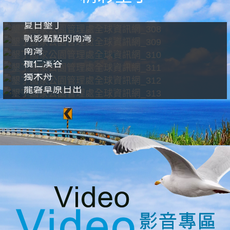
夏日墾丁
帆影點點的南灣
南灣
欖仁溪谷
獨木舟
龍磐草原日出