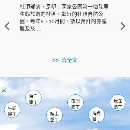
社頂部落，是墾丁國家公園第一個發展
龍水
生態旅遊的社區，鄰近的社頂自然公
的有
園，每年9、10月間，數以萬計的赤腹
重要
鷹及灰 ...
走進沁 
詳全文
南仁湖
龜山
海生館
滿州
出火
恆春
佳樂水
萬里桐
龍鑾潭自然中心
森林遊樂區
瓊麻館
南灣
關山
墾管處遊客中心
社頂公園
風吹沙
後壁湖
船帆石
白砂
海洋
龍磐公園
香蕉灣
貓鼻頭
砂島
龍坑
鵝鑾鼻
夜間
玩在
墾丁
墾丁
墾丁
生態
海角
陸上
墾丁
墾丁
墾丁