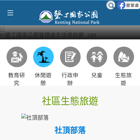
Select Language
▼
跳到主要內容區塊
:::
教育研
休閒遊
行政申
兒童
生態旅
究
憩
辦
遊
社區生態旅遊
社頂部落