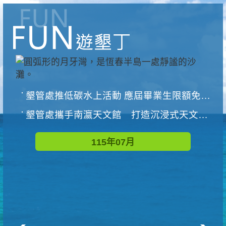
墾管處推低碳水上活動 應屆畢業生限額免費參加
墾管處攜手南瀛天文館 打造沉浸式天文探索營隊
115年07月