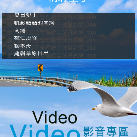
夏日墾丁
帆影點點的南灣
南灣
欖仁溪谷
獨木舟
龍磐草原日出