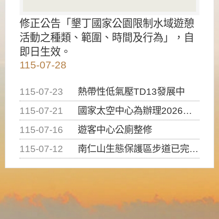
修正公告「墾丁國家公園限制水域遊憩
活動之種類、範圍、時間及行為」，自
即日生效。
115-07-28
115-07-23
熱帶性低氣壓TD13發展中
115-07-21
國家太空中心為辦理2026台灣盃火箭競賽，陸、海、空域警戒及協調相關事宜，因颱風備案事宜
115-07-16
遊客中心公廁整修
115-07-12
南仁山生態保護區步道已完成修復，自115年7月13日（星期一）起恢復開放入園，歡迎民眾依規定申請入園....