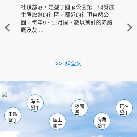
社頂部落，是墾丁國家公園第一個發展
龍水
生態旅遊的社區，鄰近的社頂自然公
的有
園，每年9、10月間，數以萬計的赤腹
重要
鷹及灰 ...
走進沁 
詳全文
南仁湖
龜山
海生館
滿州
出火
恆春
佳樂水
萬里桐
龍鑾潭自然中心
森林遊樂區
瓊麻館
南灣
關山
墾管處遊客中心
社頂公園
風吹沙
後壁湖
船帆石
白砂
海洋
龍磐公園
香蕉灣
貓鼻頭
砂島
龍坑
鵝鑾鼻
夜間
玩在
墾丁
墾丁
墾丁
生態
海角
陸上
墾丁
墾丁
墾丁