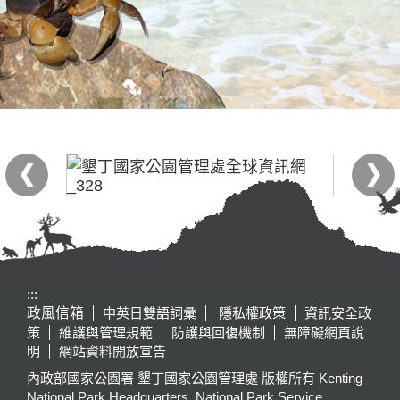
:::
政風信箱
中英日雙語詞彙
隱私權政策
資訊安全政
策
維護與管理規範
防護與回復機制
無障礙網頁說
明
網站資料開放宣告
內政部國家公園署 墾丁國家公園管理處 版權所有 Kenting
National Park Headquarters, National Park Service,