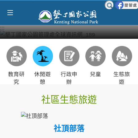
Select Language
▼
跳到主要內容區塊
:::
教育研
休閒遊
行政申
兒童
生態旅
究
憩
辦
遊
社區生態旅遊
社頂部落