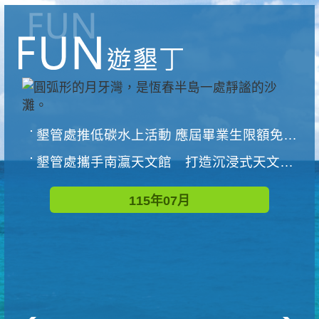
墾管處推低碳水上活動 應屆畢業生限額免費參加
墾管處攜手南瀛天文館 打造沉浸式天文探索營隊
115年07月